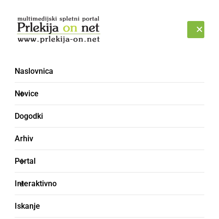
Prijava
PETEK, 7. AVGUST 2026
Naslovnica
Novice
Dogodki
Arhiv
ŠPORT
Portal
Letno kopališče v
Interaktivno
Ljutomeru bo odprto še
Iskanje
prvi vikend v septembru