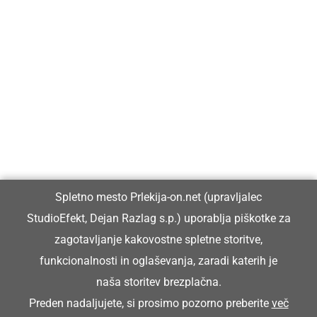
Prlekija-on.net je največji in najbolje obiskan spletni medij v
Prlekiji.
Vpisan je v razvid medijev, ki ga vodi Ministrstvo za kulturo
Republike Slovenije, pod zaporedno številko 1529.
Glavni in odgovorni urednik:
Spletno mesto Prlekija-on.net (upravljalec
Dejan Razlag
StudioEfekt, Dejan Razlag s.p.) uporablja piškotke za
info@prlekija-on.net
zagotavljanje kakovostne spletne storitve,
funkcionalnosti in oglaševanja, zaradi katerih je
naša storitev brezplačna.
Preden nadaljujete, si prosimo pozorno preberite
več