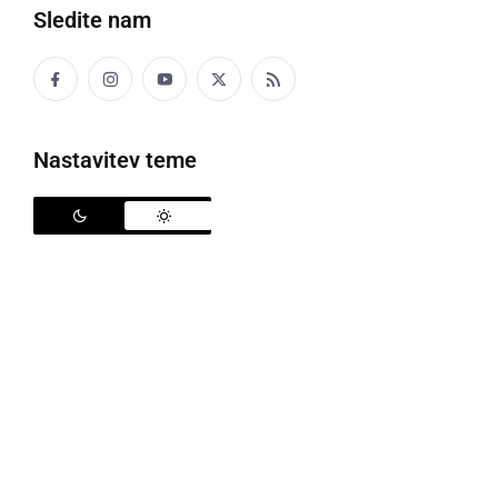
Sledite nam
Letno kopališče v Ljutomeru
Nastavitev teme
Iz ŠIM-a so sporočili, da so se po dogovoru z županjo
in zaradi izredno visokih temperatur odločili, da bo
Letno kopališče Ljutomer izjemoma odprto še ta
vikend 3. in 4. septembra 2011 od 10. do 20. ure.
Letno kopališče Ljutomer
bazen
odprtje
kopalna sezona