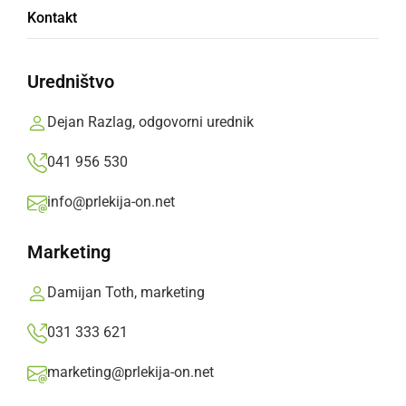
Kontakt
Ljutomersko kopališče bo odprto še ta vikend
3. in 4. septembra 2011 od 10. do 20. ure
Uredništvo
Prlekija-on.net,
petek, 2. september 2011 ob 12:05
Dejan Razlag, odgovorni urednik
041 956 530
»
Izberite
Prlekijo
kot svoj prednostni vir na Googlu
info@prlekija-on.net
Marketing
Damijan Toth, marketing
031 333 621
marketing@prlekija-on.net