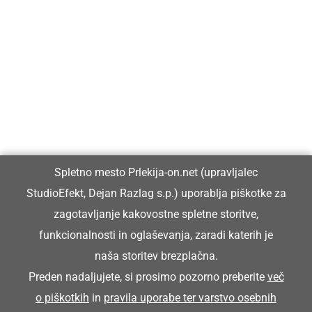
Prlekija-on.net je največji in najbolje obiskan spletni medij v
Prlekiji.
Vpisan je v razvid medijev, ki ga vodi Ministrstvo za kulturo
Republike Slovenije, pod zaporedno številko 1529.
Glavni in odgovorni urednik:
Spletno mesto Prlekija-on.net (upravljalec
Dejan Razlag
StudioEfekt, Dejan Razlag s.p.) uporablja piškotke za
info@prlekija-on.net
zagotavljanje kakovostne spletne storitve,
funkcionalnosti in oglaševanja, zaradi katerih je
naša storitev brezplačna.
Preden nadaljujete, si prosimo pozorno preberite
več
o piškotkih
in
pravila uporabe ter varstvo osebnih