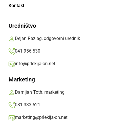
Kontakt
Predavanje sta na Srednji poklicni in tehniški
šoli Murska Sobota (SPTŠ) izvedla varnostna
Uredništvo
strokovnjaka iz A1Ops.
Dejan Razlag, odgovorni urednik
Prlekija-on.net,
ponedeljek, 14. november 2022 ob 17:13
041 956 530
info@prlekija-on.net
»
Izberite
Prlekijo
kot svoj prednostni vir na Googlu
Marketing
Damijan Toth, marketing
031 333 621
marketing@prlekija-on.net