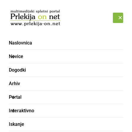
Prijava
PETEK, 7. AVGUST 2026
Naslovnica
Novice
Dogodki
Arhiv
KULTURA IN IZOBRAŽEVANJE
Portal
Na SPTŠ pripravili
Interaktivno
predavanje o kibernetski
Iskanje
varnosti