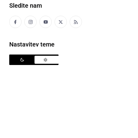
Sledite nam
Predavanje o kibernetski varnosti na SPTŠ
Nastavitev teme
Mesec oktober je mesec kibernetske varnosti, zato
so v sredo, 19. oktobra, na Srednji poklicni in tehniški
šoli Murska Sobota (SPTŠ) gostili predavanje s
področja kibernetske varnosti. Udeležili so se ga
dijaki in dijakinje izobraževalnega programa tehnik
računalništva. Predavanje sta izvedla
Miloš Krunić
in
Mitja Osojnik
iz varnostno-operativnega centra
A1Ops, ki na A1 Slovenija skrbi za varnost
poslovanja družbe in za kibernetsko varnost