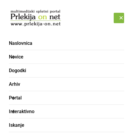
Prijava
SOBOTA, 8. AVGUST 2026
Naslovnica
Novice
Dogodki
Arhiv
DRUŽABNO
Portal
Martinovali so tudi na
Interaktivno
Polenšaku
Iskanje