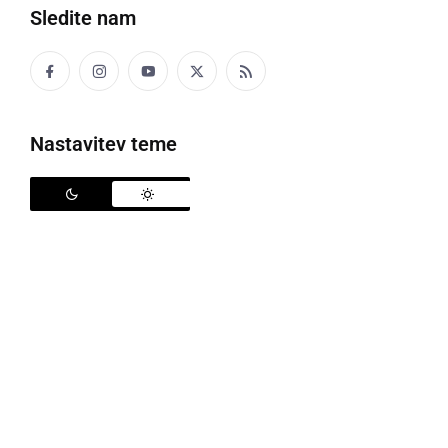
Sledite nam
Martinovanje na Polenšaku
Nastavitev teme
V nedeljo 13. novembra, je Turistično društvo
Polenšak po dveh letih premora spet organiziralo
Martinovanje v turističnem domu na Polenšaku. Na
Martinovanju je že stari običaj krst mošta, ki so ga na
Polenšaku pred turističnim domom tudi na šaljiv
način opravili v vlogi škofa Martina, njegovega
pomočnika župnika in pregrešnega mošteka, ki so
ga krstili v vino.
Na Polenšaku se ob Martinovanju peče tudi