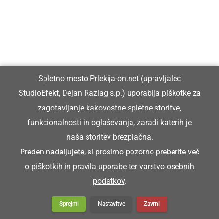
Občine Ljutomer podelili letošnja
priznanja in nagrade
Spletno mesto Prlekija-on.net (upravljalec
StudioEfekt, Dejan Razlag s.p.) uporablja piškotke za
zagotavljanje kakovostne spletne storitve,
funkcionalnosti in oglaševanja, zaradi katerih je
naša storitev brezplačna.
Preden nadaljujete, si prosimo pozorno preberite
več
o piškotkih
in
pravila uporabe ter varstvo osebnih
podatkov
.
Sprejmi
Nastavitve
Zavrni