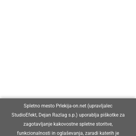
Prlekija-on.net je največji in najbolje obiskan spletni medij v
Prlekiji.
Vpisan je v razvid medijev, ki ga vodi Ministrstvo za kulturo
Republike Slovenije, pod zaporedno številko 1529.
Glavni in odgovorni urednik:
Spletno mesto Prlekija-on.net (upravljalec
Dejan Razlag
StudioEfekt, Dejan Razlag s.p.) uporablja piškotke za
info@prlekija-on.net
zagotavljanje kakovostne spletne storitve,
funkcionalnosti in oglaševanja, zaradi katerih je