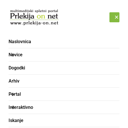
Prijava
PONEDELJEK, 10. AVGUST 2026
Naslovnica
Novice
Dogodki
Arhiv
POLITIKA
Portal
David Klobasa, ki uživa
Interaktivno
veliko podporo v svoji
Iskanje
občini, tudi v boju za