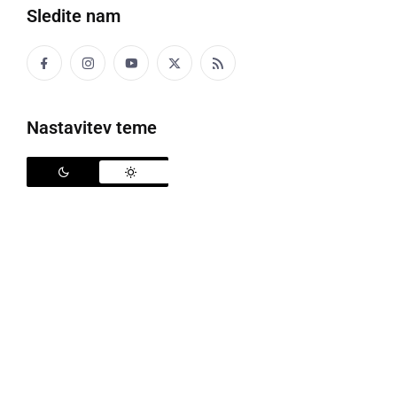
Sledite nam
Nastavitev teme
David Klobasa
David Klobasa
je v nedeljo prepričljivo slavil na
lokalnih volitvah in ostaja župan Občine Sveta Trojica
v Slovenskih goricah. Po štirih letih trdega dela v