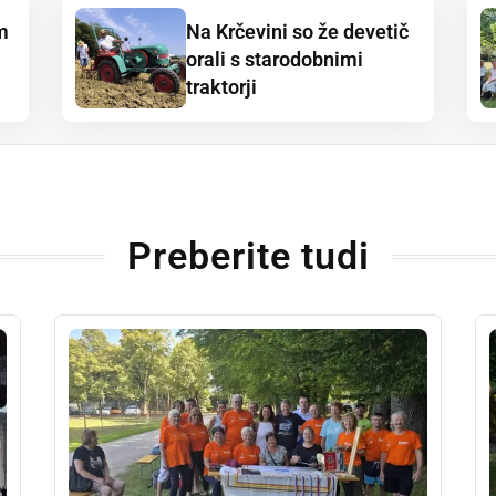
m
Na Krčevini so že devetič
orali s starodobnimi
traktorji
Preberite tudi