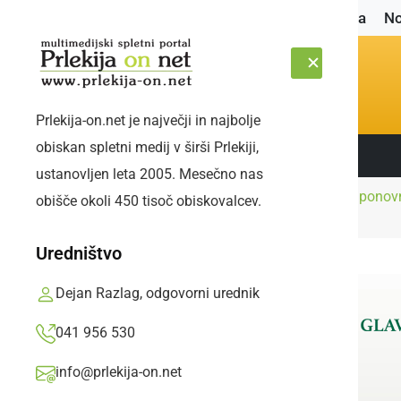
Naslovnica
No
Prlekija-on.net je največji in najbolje
obiskan spletni medij v širši Prlekiji,
Sledite nam:
ČETRTEK, 6. AVGUST 2026
ustanovljen leta 2005. Mesečno nas
Pri družini Jurič bo ponovn
obišče okoli 450 tisoč obiskovalcev.
Naslovnica
Družabno
za najmlajše
Uredništvo
Dejan Razlag, odgovorni urednik
041 956 530
info@prlekija-on.net