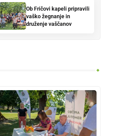
Ob Fričovi kapeli pripravili
vaško žegnanje in
druženje vaščanov