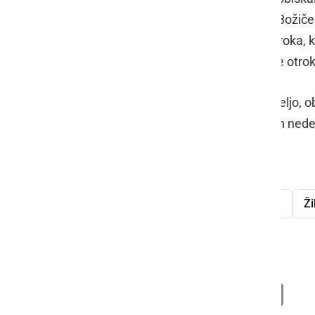
da če starši želijo, da otroka obdari Božiče
starši dostavite darilo za svojega otroka, k
letošnja novost, ki bo razveselila vse otro
Prižig lučk bo na prvo adventno nedeljo, 
možen vsak vikend (petek, sobota in nede
januarja.
praznična okrasitev
družina Jurič
Ži
Dežela tisočerih lučk
Deli
Facebook
X
Messenger
WhatsApp
Copy
PrintFrien
Email
Link