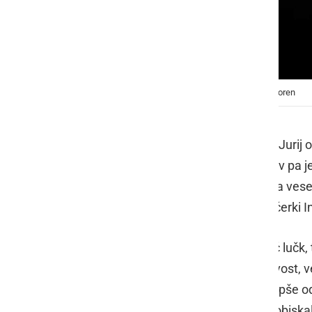
Praznična okrasitev pri družini Jurič, foto: Dušan Koren
Na lokaciji Žihlava 12, v občini Sveti Jurij 
za okrasitev hiše in okolice, okrasitev pa je
pričela ukvarjati mama Marija, ki ima vesel
družinske člane, moža Mirana ter hčerki I
Iz leta v leto se je nabralo vedno več lučk
ob prihodu k njim. Lani so dodali novost, v
postavitve, ki se jih da ogledati najlepše od
organizirajo obdarovanje, saj jih bo obiska