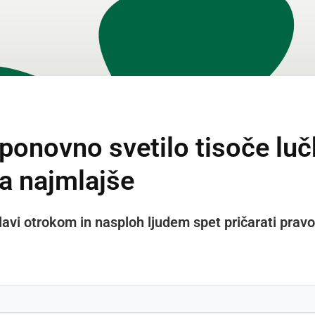
 ponovno svetilo tisoče lučk
a najmlajše
Žihlavi otrokom in nasploh ljudem spet pričarati pra