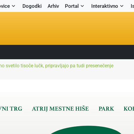
vice
Dogodki
Arhiv
Portal
Interaktivno
I
o svetilo tisoče lučk, pripravljajo pa tudi presenečenje