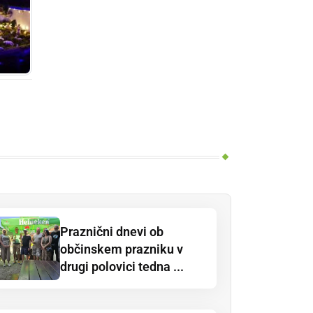
Praznični dnevi ob
občinskem prazniku v
drugi polovici tedna ...