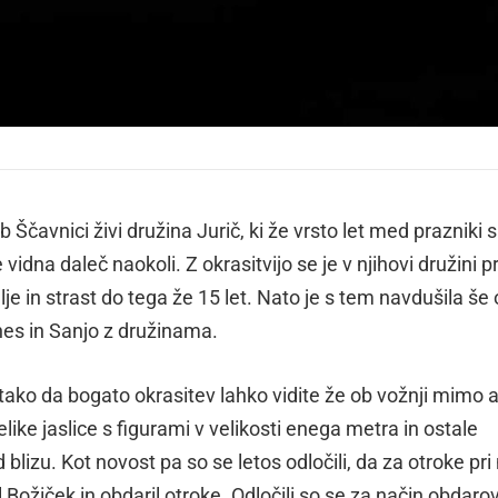
ob Ščavnici živi družina Jurič, ki že vrsto let med prazniki s
 vidna daleč naokoli. Z okrasitvijo se je v njihovi družini p
je in strast do tega že 15 let. Nato je s tem navdušila še 
nes in Sanjo z družinama.
, tako da bogato okrasitev lahko vidite že ob vožnji mimo a
elike jaslice s figurami v velikosti enega metra in ostale
 blizu. Kot novost pa so se letos odločili, da za otroke pri 
l Božiček in obdaril otroke. Odločili so se za način obdaro