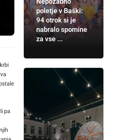
Nepozabno
poletje v Baški:
94 otrok si je
nabralo spomine
za vse ...
krbi
rva
ostale
li pa
njih
vanja,