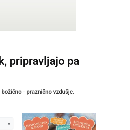
, pripravljajo pa
vo božično - praznično vzdušje.
»