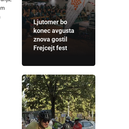
tem
a
Ljutomer bo
konec avgusta
znova gostil
Frejcejt fest