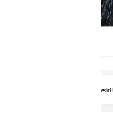
XIII. Kopališke igre
Lotmerk na vodi navduši
mlade tekmovalce