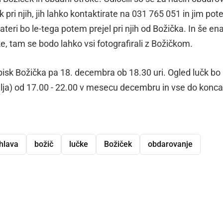
k pri njih, jih lahko kontaktirate na 031 765 051 in jim po
ateri bo le-tega potem prejel pri njih od Božička. In še en
ke, tam se bodo lahko vsi fotografirali z Božičkom.
obisk Božička pa 18. decembra ob 18.30 uri. Ogled lučk bo
lja) od 17.00 - 22.00 v mesecu decembru in vse do konca
hlava
božič
lučke
Božiček
obdarovanje
dly