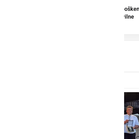
Poletni dan ob Soboške
jezeru privabil številne
obiskovalce