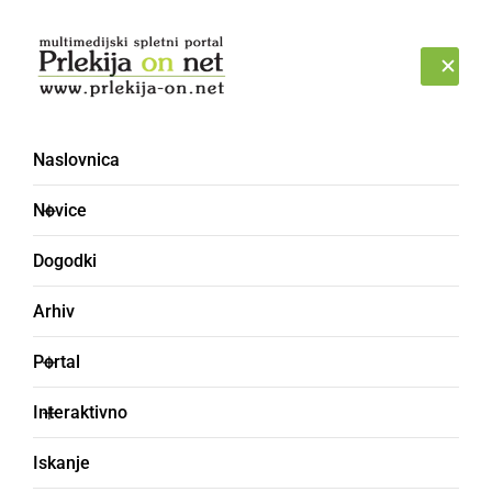
Prijava
PETEK, 7. AVGUST 2026
Naslovnica
Novice
Dogodki
Arhiv
POLITIKA
Portal
Pričenja se predčasno
Interaktivno
glasovanje za drugi krog
Iskanje
županskih volitev