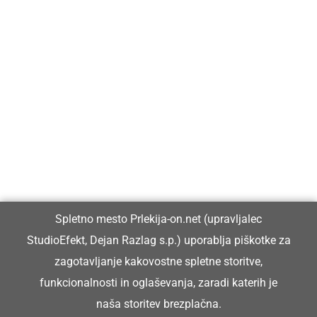
Prlekija-on.net je največji in najbolje obiskan spletni medij v
Prlekiji.
Vpisan je v razvid medijev, ki ga vodi Ministrstvo za kulturo
Republike Slovenije, pod zaporedno številko 1529.
Glavni in odgovorni urednik:
Spletno mesto Prlekija-on.net (upravljalec
Dejan Razlag
StudioEfekt, Dejan Razlag s.p.) uporablja piškotke za
info@prlekija-on.net
zagotavljanje kakovostne spletne storitve,
funkcionalnosti in oglaševanja, zaradi katerih je
naša storitev brezplačna.