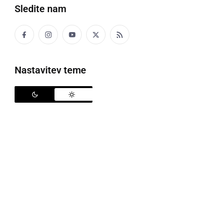
Sledite nam
V nedeljo bo potekal drugi krog županskih volitev
Nastavitev teme
V nedeljo, 20. novembra, so potekale lokalne volitve,
kjer so državljani v 212 občinah volili župane, člane
občinskih/mestnih svetov in v nekaterih občinah tudi
člane v svete četrtnih, krajevnih in vaških skupnosti.
Ponekod so zmagovalci županskih volitev bili znani
že po prvem krogu, drugod pa bodo župane oz.
županje dobili v drugem krogu, ki bo v nedeljo, 4.
decembra.