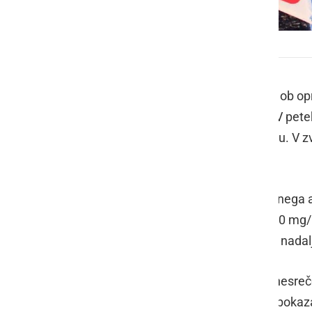
Prometna nesreča
Policisti policijske postaje Ormož so ob o
naslednje pomembnejše dogodke. V petek,
večstanovanjskem objektu v Ormožu. V zve
tožilstvo.
Ob 11.37 so zaustavili voznika osebnega 
pod vplivom alkohola, saj je imel 0.30 mg
vozniško dovoljenje in prepovedana nadaljn
Ob 22.45 so obravnavali prometno nesrečo,
alkoholiziranosti je pri povzročitelju poka