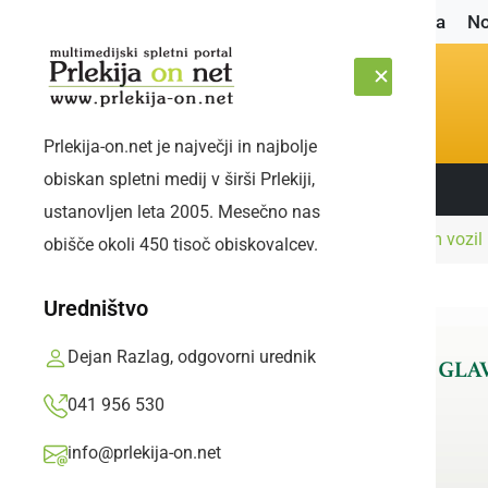
Naslovnica
No
Prlekija-on.net je največji in najbolje
obiskan spletni medij v širši Prlekiji,
Sledite nam:
PETEK, 7. AVGUST 2026
ustanovljen leta 2005. Mesečno nas
Naslovnica
Črna kronika
S štirikolesnikom vozil
obišče okoli 450 tisoč obiskovalcev.
Uredništvo
Dejan Razlag, odgovorni urednik
041 956 530
info@prlekija-on.net