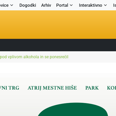
vice
Dogodki
Arhiv
Portal
Interaktivno
I
 pod vplivom alkohola in se ponesrečil