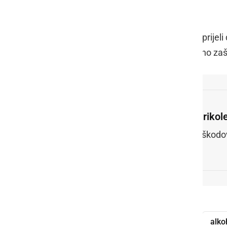
sodišče.
V soboto, 3. decembra, ob 15.41 so prijeli 
in v postopku zaprosil za mednarodno zaš
Štirikol
Poškodov
štirikolesnik
prometna nesreča
alko