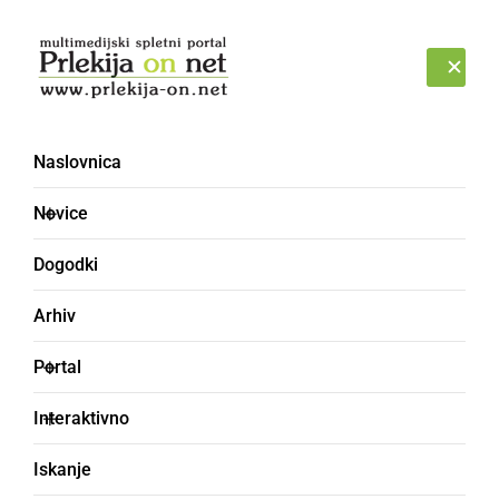
Prijava
NEDELJA, 9. AVGUST 2026
Naslovnica
Novice
Dogodki
Arhiv
KULTURA IN IZOBRAŽEVANJE
Portal
Članice Sekcije za
Interaktivno
ohranjanje kulturne
Iskanje
dediščine DU Ljutomer