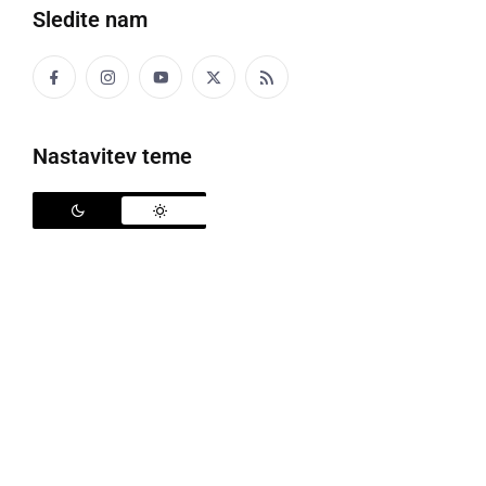
Sledite nam
Nastavitev teme
Prednovoletna razstava ročnih del
Članice Sekcije za ohranjanje kulturne dediščine
Društva upokojencev Ljutomer, so v torek, 20.
decembra, pripravile razstavo na temo novoletnih
motivov.