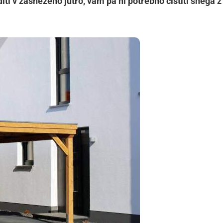
diti v zasneženo jutro, vam pa ni potrebno čistiti snega z