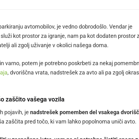
i parkiranju avtomobilov, je vedno dobrodošlo. Vendar je
luži kot prostor za igranje, nam pa kot dodaten prostor 
telji ali zgolj uživanje v okolici našega doma.
no in varno, potem je potrebno poskrbeti za nekaj pomemb
aja
, dvoriščna vrata, nadstrešek za avto ali pa zgolj okrasn
o zaščito vašega vozila
 pojavih, je
nadstrešek pomemben del vsakega dvoriš
ša zaščita pred točo, ki vam lahko popolnoma uniči avto.