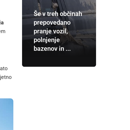
Še v treh občinah
prepovedano
ča
pranje vozil,
sem
polnjenje
bazenov in ...
Zato
rjetno