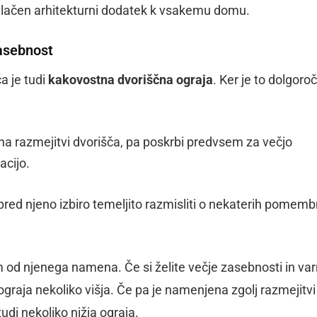
ivlačen arhitekturni dodatek k vsakemu domu.
zasebnost
 je tudi
kakovostna dvoriščna ograja
. Ker je to dolgoro
na razmejitvi dvorišča, pa poskrbi predvsem za večjo
acijo.
 pred njeno izbiro temeljito razmisliti o nekaterih pomemb
m od njenega namena. Če si želite večje zasebnosti in var
ograja nekoliko višja. Če pa je namenjena zgolj razmejitvi
di nekoliko nižja ograja.