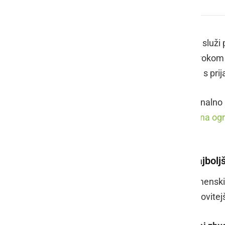
Dvorišče je nepogrešljiv del vsakega doma
Imeti dodatno površino okoli hiše, ki služ
dvorišče več kot samo to. Našim otrokom s
preživljanje prostega časa, druženje s prija
Če želite, da je dvorišče tudi funkcional
elementov, kot so na primer
dvoriščna ogr
ki polepša vaš dom.
Nadstrešek za avtomobile za najboljš
Ob vse pogostejših ekstremnih vremenskih
nimate garaže, potem je to najučinkovitej