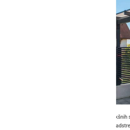
Nadstrešek za koše za smeti je v takšnih si
varno pospravljeni. Ker so tovrstni nadst