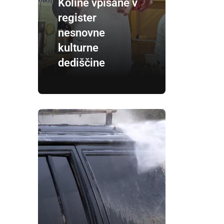
Koline vpisane v
register
nesnovne
kulturne
dediščine