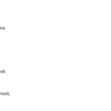
čna
nih
nosti,