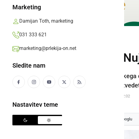
Marketing
Damijan Toth, marketing
031 333 621
GOSPODARSTVO
marketing@prlekija-on.net
Imate dvorišče? Nu
Sledite nam
Dvorišče je nepogrešljiv del vsakega 
pomembnih elementov. Želite izvedeti
Oglasno sporočilo,
petek, 23. december 2022 ob 12:02
Nastavitev teme
Izberite
Prlekijo
kot svoj prednostni vir na Googlu