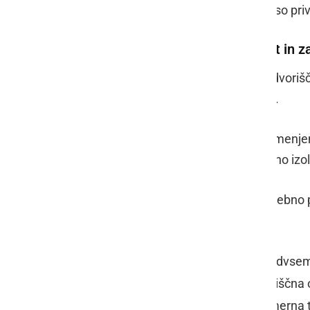
usklajeni s preostalo okolico doma, so pr
Dvorišča ograja za večjo varnost in 
Zelo pomemben element vsakega dvorišča
naložba, ni vseeno, kakšno izberete.
Poleg tega, da je ograja v osnovi namenje
zasebnost, varnost in dodatno zvočno izol
Da boste izbrali pravo ograjo, je potrebno
dejavnikih:
Višina ograje
, ki je odvisna predvse
potem ni nič narobe, če je dvoriščna 
vašega dvorišča, potem je primerna tu