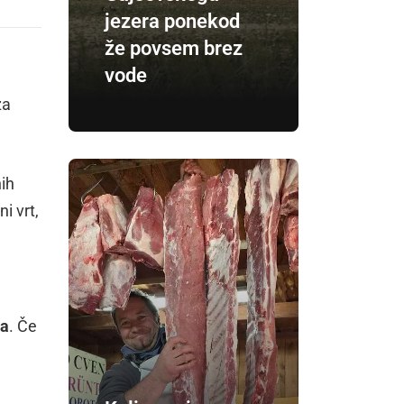
jezera ponekod
že povsem brez
vode
za
nih
i vrt,
ča
. Če