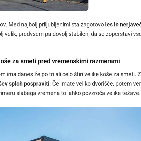
lov. Med najbolj priljubljenimi sta zagotovo
les in nerjave
lj velik, predvsem pa dovolj stabilen, da se zoperstavi v
 koše za smeti pred vremenskimi razmerami
ima danes že po tri ali celo štiri velike koše za smeti. 
šev sploh pospraviti
. Če imate veliko dvorišče, potem ve
primeru slabega vremena to lahko povzroča velike težave.