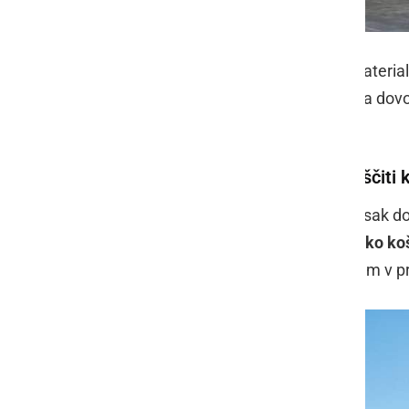
Nadstreški so izdelani iz različnih materia
kovina
. Nadstrešek mora biti seveda dovo
vremenskim pojavom.
Nadstrešek za smetnjake, ki zaščiti
Smo v dobi ločevanja odpadkov in vsak dom 
se upravičeno sprašujemo,
kam toliko ko
s tem nimate težav. Res pa je, da vam v 