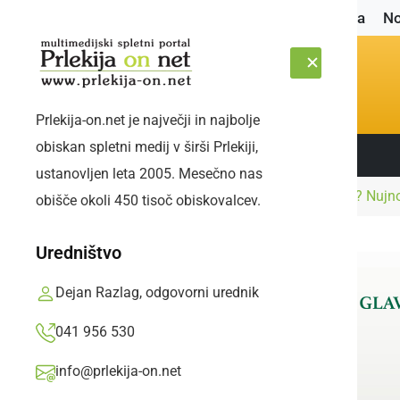
Naslovnica
No
Prlekija-on.net je največji in najbolje
obiskan spletni medij v širši Prlekiji,
Sledite nam:
PETEK, 7. AVGUST 2026
ustanovljen leta 2005. Mesečno nas
Naslovnica
Gospodarstvo
Imate dvorišče? Nujno
obišče okoli 450 tisoč obiskovalcev.
Uredništvo
Dejan Razlag, odgovorni urednik
041 956 530
info@prlekija-on.net