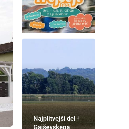
Najplitvejši del
Gajševskega