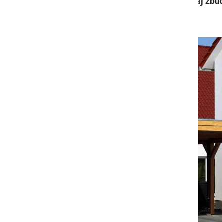
In kaj je lahko lepšega, kot se zjutraj zbu
avtomobila?