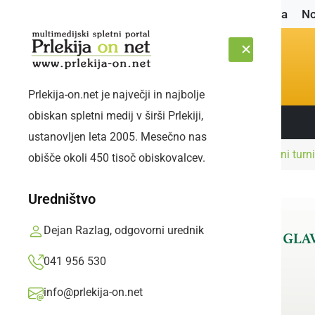
Naslovnica
No
Prlekija-on.net je največji in najbolje
obiskan spletni medij v širši Prlekiji,
Sledite nam:
ČETRTEK, 6. AVGUST 2026
ustanovljen leta 2005. Mesečno nas
Naslovnica
Šport
V soboto 13. mednarodni turnir
obišče okoli 450 tisoč obiskovalcev.
Uredništvo
Dejan Razlag, odgovorni urednik
041 956 530
info@prlekija-on.net