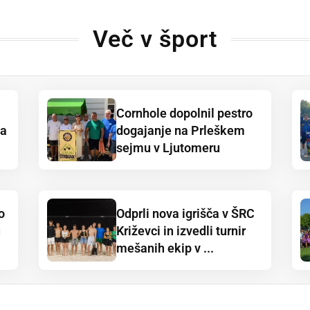
Več v šport
Cornhole dopolnil pestro
ja
dogajanje na Prleškem
sejmu v Ljutomeru
o
Odprli nova igrišča v ŠRC
u
Križevci in izvedli turnir
mešanih ekip v ...