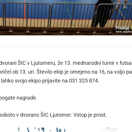
 dvorani ŠIC v Ljutomeru, že 13. mednarodni turnir v futsal
ričel ob 13. uri. Število ekip je omejeno na 16, na voljo p
 lahko svojo ekipo prijavite na 031 325 874.
l bogate nagrade.
 soboto v dvorano ŠIC Ljutomer. Vstop je prost.