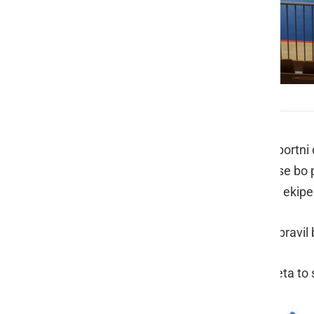
Turnir v spomin na Franca Škrinjarja
To soboto, 14. januarja 2023, bo v športni
spomin na Franca Škrinjarja. Turnir se bo p
tri prosta mesta. Vse zainteresirane ekipe
Organizator je za najboljše ekipe pripravi
Vabljeni vsi ljubitelji malega nogometa to