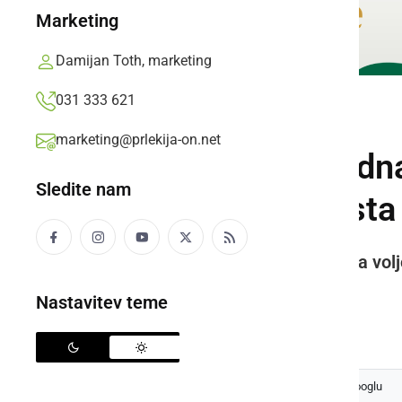
Marketing
Damijan Toth, marketing
031 333 621
ŠPORT
marketing@prlekija-on.net
V soboto 13. mednar
Sledite nam
mesta so še prosta
Število ekip je omejeno na 16, na vol
325 874.
Nastavitev teme
Prlekija-on.net,
torek, 10. januar 2023 ob 19:12
Izberite
Prlekijo
kot svoj prednostni vir na Googlu