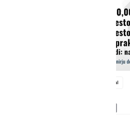
memorial
Franc Škrinjar
futsal
Deli
Facebook
X
Messenger
WhatsApp
Copy
PrintFrien
Email
Link