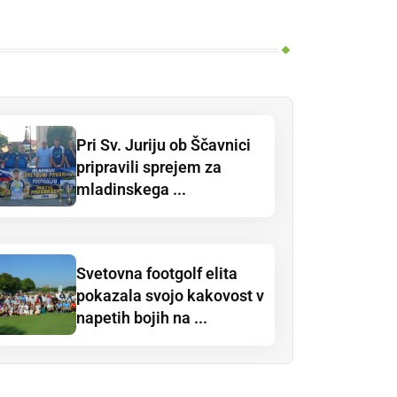
Pri Sv. Juriju ob Ščavnici
pripravili sprejem za
mladinskega ...
Svetovna footgolf elita
pokazala svojo kakovost v
napetih bojih na ...