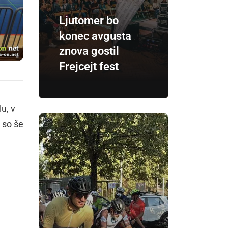
Ljutomer bo
konec avgusta
znova gostil
Frejcejt fest
u, v
a so še