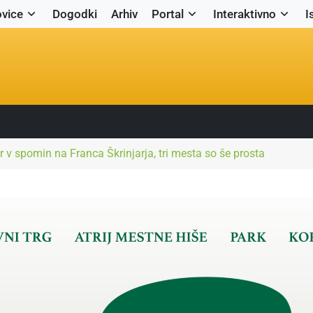
vice
Dogodki
Arhiv
Portal
Interaktivno
I
 v spomin na Franca Škrinjarja, tri mesta so še prosta