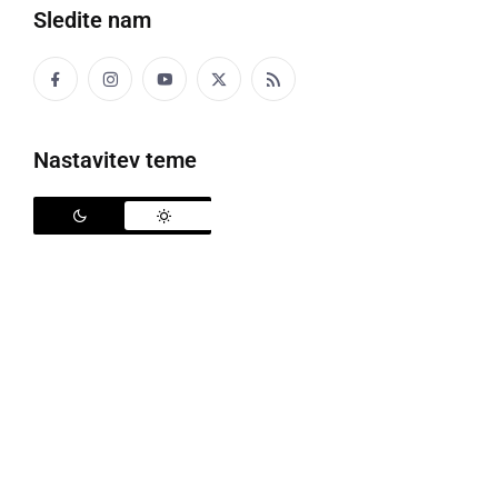
Sledite nam
Nastavitev teme
Močno naj bi snežilo do nižin
Agencija RS za okolje (Arso) napoveduje, da bo
popoldne oblačno, na Primorskem in Notranjskem
bo občasno deževalo. Pihal bo jugozahodni veter.
Najvišje dnevne temperature bodo v večjem delu