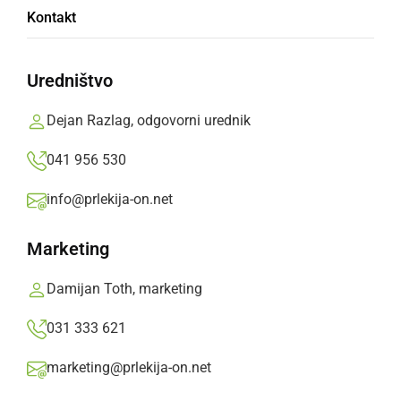
Kontakt
ponekod povzročal
snegolom
Uredništvo
Dejan Razlag, odgovorni urednik
Arso je izdal opozorilo, da bo v drugi polovici
noči z nedelje na ponedeljek in v ponedeljek
041 956 530
zjutraj po nižinah v večjem delu Slovenije
info@prlekija-on.net
močno snežilo. Za ponedeljek je po celotni
državi izdano oranžno opozorilo.
Marketing
Prlekija-on.net,
nedelja, 15. januar 2023 ob 12:16
Damijan Toth, marketing
031 333 621
»
Izberite
Prlekijo
kot svoj prednostni vir na Googlu
marketing@prlekija-on.net