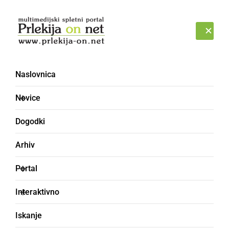
Prijava
NEDELJA, 9. AVGUST 2026
Naslovnica
Novice
Dogodki
Arhiv
NARAVA
Portal
V večjem delu Slovenije
Interaktivno
naj bi močno snežilo,
Iskanje
sneg bo moker in bo