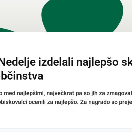
edelje izdelali najlepšo sk
občinstva
o med najlepšimi, največkrat pa so jih za zmagovalc
obiskovalci ocenili za najlepšo. Za nagrado so prejel