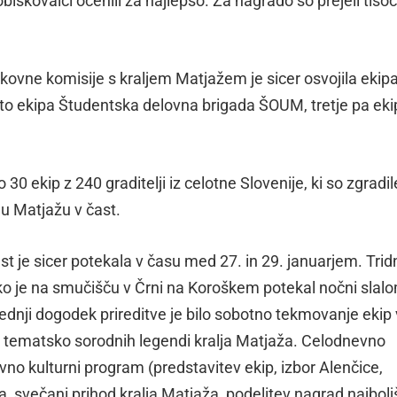
 obiskovalci ocenili za najlepšo. Za nagrado so prejeli tisoč
okovne komisije s kraljem Matjažem je sicer osvojila ekip
to ekipa Študentska delovna brigada ŠOUM, tretje pa eki
 30 ekip z 240 graditelji iz celotne Slovenije, ki so zgradil
ju Matjažu v čast.
st je sicer potekala v času med 27. in 29. januarjem. Tri
, ko je na smučišču v Črni na Koroškem potekal nočni slal
ednji dogodek prireditve je bilo sobotno tekmovanje ekip 
r tematsko sorodnih legendi kralja Matjaža. Celodnevno
avno kulturni program (predstavitev ekip, izbor Alenčice,
a, svečani prihod kralja Matjaža, podelitev nagrad najbol