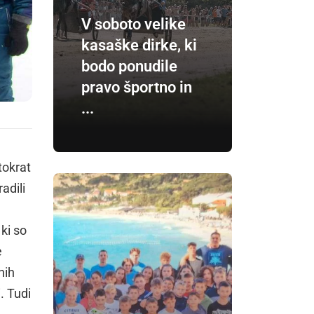
V soboto velike
kasaške dirke, ki
bodo ponudile
pravo športno in
...
tokrat
adili
, ki so
e
nih
. Tudi