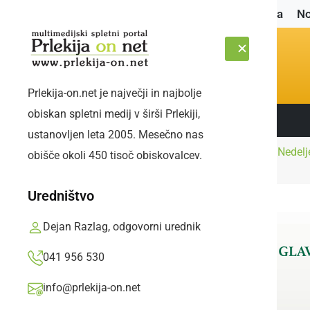
Naslovnica
No
Prlekija-on.net je največji in najbolje
obiskan spletni medij v širši Prlekiji,
Sledite nam:
SOBOTA, 8. AVGUST 2026
ustanovljen leta 2005. Mesečno nas
Pohodniki od Male Nedelje
obišče okoli 450 tisoč obiskovalcev.
Naslovnica
Družabno
občinstva
Uredništvo
Dejan Razlag, odgovorni urednik
041 956 530
info@prlekija-on.net