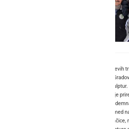
Gradovi kralja Matjaža 2023
V soboto, 28. januarja, je na Matevževih t
že 31. zimska pravljica imenovana Gradovi 
že preko 1400 snežnih gradov in skulptur.
prireditve, med njimi tudi stalni gostje prir
snežne skulpture v Črni gradili že sedemnaj
njihove skulpture skoraj vsako leto med naj
komisij, bodisi kralja Matjaža in Alenčice,