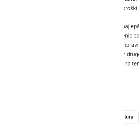
ekipam, glasbeni nastopi na pravi koroški 
S prižiganjem bakel in razglasitvijo najle
doseglo svoj vrhunec, ob soju plamenic pa 
namenjena otrokom, za katere so pripravil
skritega zaklada, možnost jahanja in druge
za najboljša likovna in literarna dela na te
osnovnih šol.
Foto: Mirko Zemljič
Pohodniki
Mala Nedelja
skulptura