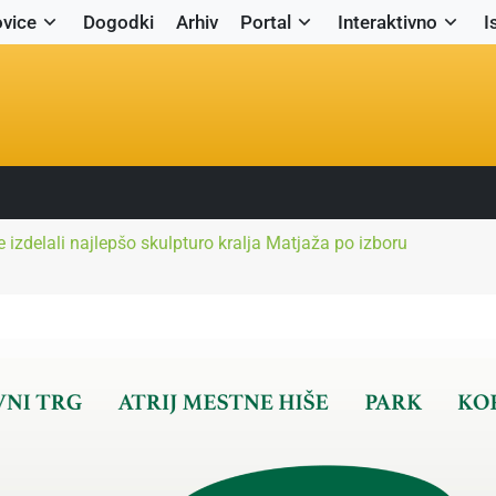
vice
Dogodki
Arhiv
Portal
Interaktivno
I
 izdelali najlepšo skulpturo kralja Matjaža po izboru