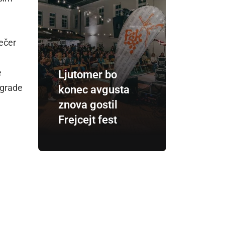
večer
e
Ljutomer bo
agrade
konec avgusta
znova gostil
Frejcejt fest