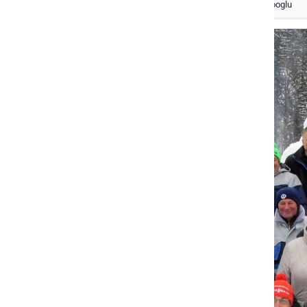
Izberite
Prlekijo
kot svoj prednostni vir na Googlu