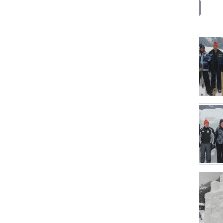
Deli
Facebook
X
Messenger
WhatsApp
Copy
PrintFrien
Email
Link