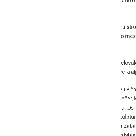
letos je bilo tako, saj so njihovo skulpturo
evrov.
Prvo mesto za najlepši grad po izboru str
Športno društvo Najevska lipa, drugo mes
Yahosuka team.
Na sobotni prireditvi je v gradnji sodelovalo
čudovite snežne skulpture in gradove kral
31. prireditev njegovemu visočanstvu v ča
dogajanje se je pričelo že v petek zvečer
med baklami, za pokal kralja Matjaža. Osr
gradnji snežnih gradov in snežnih skulptu
gradnjo je tudi letos spremljal pester zab
prižiganje bakel in sveč, ognjena predstav