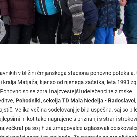
ravnikih v bližini črnjanskega stadiona ponovno potekala, 
kralja Matjaža, kjer so od njenega začetka, leta 1993 zgr
 Ponovno so se zbrali najzvestejši udeleženci te zimske
editve,
Pohodniki, sekcija TD Mala Nedelja - Radoslavci
stič. Velika večina sodelovanj je bila uspešna, saj so bil
lepšimi in kot take nagrajene s priznanji s strani strokov
 največkrat pa so jih za zmagovalce izglasovali obiskovalci