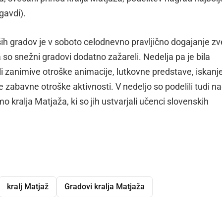
gavdi).
pših gradov je v soboto celodnevno pravljično dogajanje z
so snežni gradovi dodatno zažareli. Nedelja pa je bila
i zanimive otroške animacije, lutkovne predstave, iskanj
 zabavne otroške aktivnosti. V nedeljo so podelili tudi n
mo kralja Matjaža, ki so jih ustvarjali učenci slovenskih
kralj Matjaž
Gradovi kralja Matjaža