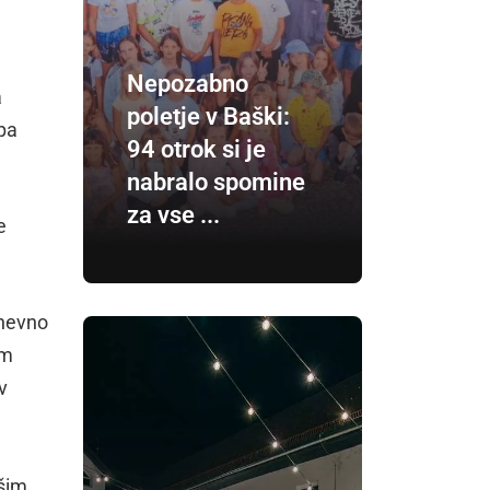
Nepozabno
a
poletje v Baški:
pa
94 otrok si je
nabralo spomine
za vse ...
e
dnevno
om
v
jšim