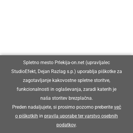
Prlekija-on.net je največji in najbolje obiskan spletni medij v
Prlekiji.
Vpisan je v razvid medijev, ki ga vodi Ministrstvo za kulturo
Republike Slovenije, pod zaporedno številko 1529.
Glavni in odgovorni urednik:
Spletno mesto Prlekija-on.net (upravljalec
Dejan Razlag
StudioEfekt, Dejan Razlag s.p.) uporablja piškotke za
info@prlekija-on.net
zagotavljanje kakovostne spletne storitve,
funkcionalnosti in oglaševanja, zaradi katerih je
naša storitev brezplačna.
Preden nadaljujete, si prosimo pozorno preberite
več
o piškotkih
in
pravila uporabe ter varstvo osebnih
© Prlekija-on.net | 2005 - 2026 | Vse pravice pridržane |
podatkov
.
info@prlekija-on.net