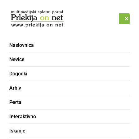
Prijava
PETEK, 7. AVGUST 2026
Naslovnica
Novice
Dogodki
Arhiv
NARAVA
Portal
Oranžni alarm: Na
Interaktivno
severovzhodu bo pihal
Iskanje
močan severni veter