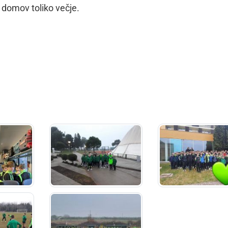
i domov toliko večje.
dly