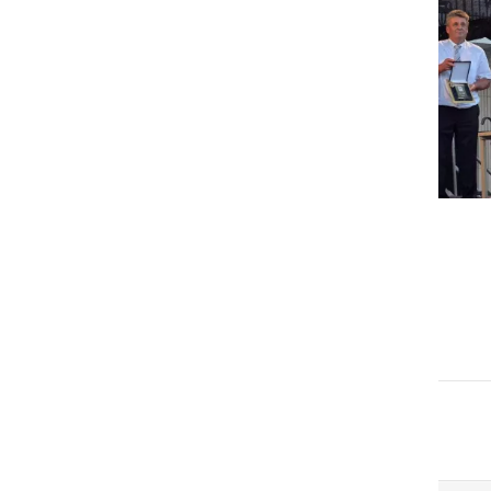
GOSPODARSTVO
Obrtnik leta 2026 je Milan
Horvat