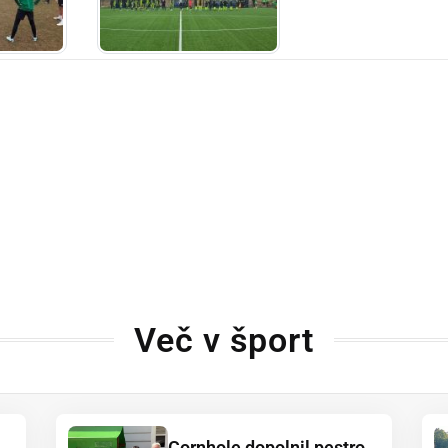
Več v šport
Cornhole dopolnil pestro