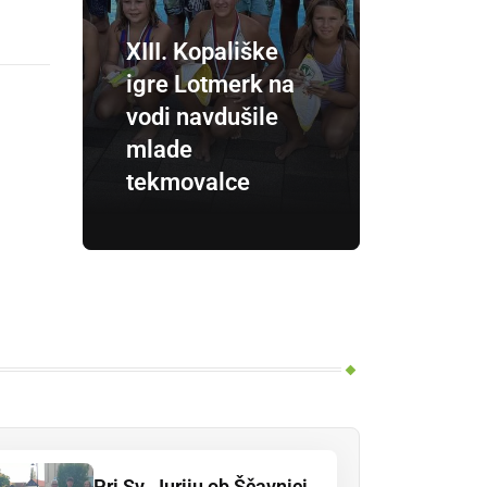
XIII. Kopališke
igre Lotmerk na
vodi navdušile
mlade
tekmovalce
Pri Sv. Juriju ob Ščavnici