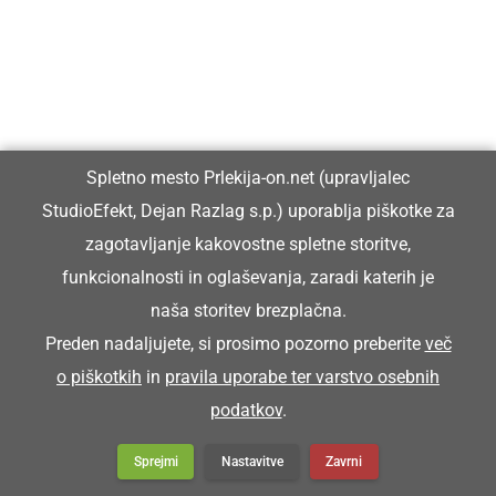
Spletno mesto Prlekija-on.net (upravljalec
StudioEfekt, Dejan Razlag s.p.) uporablja piškotke za
zagotavljanje kakovostne spletne storitve,
funkcionalnosti in oglaševanja, zaradi katerih je
naša storitev brezplačna.
Preden nadaljujete, si prosimo pozorno preberite
več
o piškotkih
in
pravila uporabe ter varstvo osebnih
podatkov
.
Sprejmi
Nastavitve
Zavrni