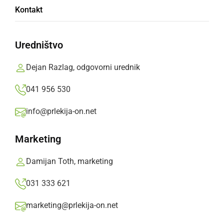
Po končanem občnem zboru je sledila
Kontakt
pogostitev zbranih, nato pa še pustna zabava
saj je bil pustni vikend.
Uredništvo
Ivan Trunk,
četrtek, 16. marec 2023 ob 17:34
Dejan Razlag, odgovorni urednik
»
041 956 530
Izberite
Prlekijo
kot svoj prednostni vir na Googlu
info@prlekija-on.net
Marketing
Damijan Toth, marketing
031 333 621
marketing@prlekija-on.net