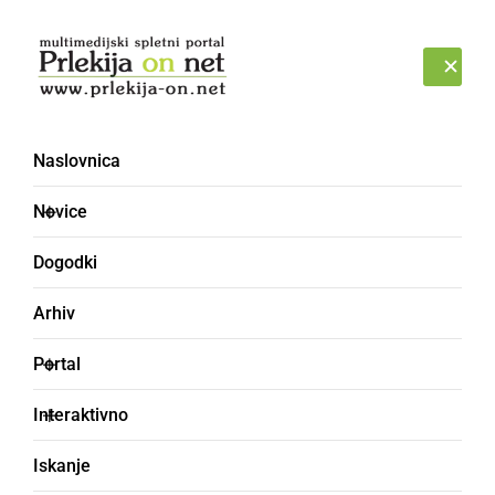
Prijava
SOBOTA, 8. AVGUST 2026
Naslovnica
Novice
Dogodki
Arhiv
KULTURA IN IZOBRAŽEVANJE
Portal
Volilni občni zbor PGD
Interaktivno
Grabšinski breg
Iskanje