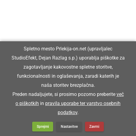
XXI. memorial Aljaža Cafa in Jožeta
Gajserja na vzletišču v Veržeju združil
letalce in ljubitelje letenja
Spletno mesto Prlekija-on.net (upravljalec
StudioEfekt, Dejan Razlag s.p.) uporablja piškotke za
zagotavljanje kakovostne spletne storitve,
funkcionalnosti in oglaševanja, zaradi katerih je
naša storitev brezplačna.
Preden nadaljujete, si prosimo pozorno preberite
več
Prlekija-on.net je največji in najbolje obiskan spletni medij v
o piškotkih
in
pravila uporabe ter varstvo osebnih
Prlekiji.
podatkov
.
Vpisan je v razvid medijev, ki ga vodi Ministrstvo za kulturo
Sprejmi
Nastavitve
Zavrni
Republike Slovenije, pod zaporedno številko 1529.