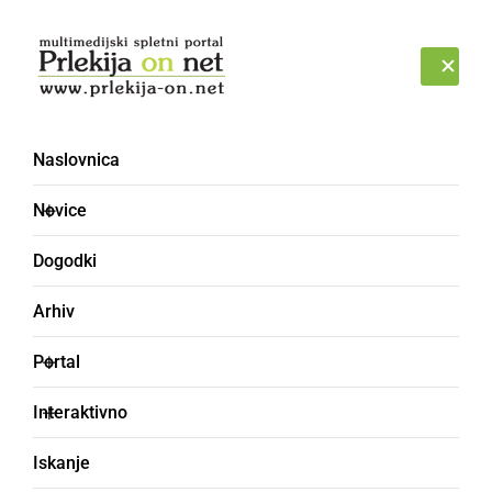
Prijava
PETEK, 7. AVGUST 2026
Naslovnica
Novice
Dogodki
Arhiv
KULTURA IN IZOBRAŽEVANJE
Portal
Ines in Dejan sanjata le,
Interaktivno
da bi s tremi otroci
Iskanje
lahko živeli v miru