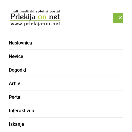
Prijava
SOBOTA, 8. AVGUST 2026
Naslovnica
Novice
Dogodki
Arhiv
DRUŽABNO
Portal
Nina Pušlar navdušila
Interaktivno
razprodano ljutomersko
Iskanje
dvorano