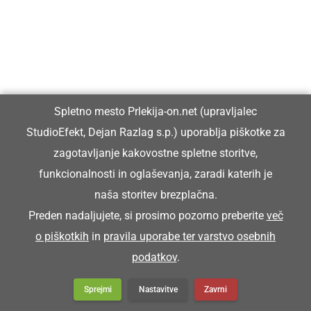
Spletno mesto Prlekija-on.net (upravljalec
StudioEfekt, Dejan Razlag s.p.) uporablja piškotke za
zagotavljanje kakovostne spletne storitve,
funkcionalnosti in oglaševanja, zaradi katerih je
naša storitev brezplačna.
Preden nadaljujete, si prosimo pozorno preberite
več
o piškotkih
in
pravila uporabe ter varstvo osebnih
podatkov
.
Sprejmi
Nastavitve
Zavrni