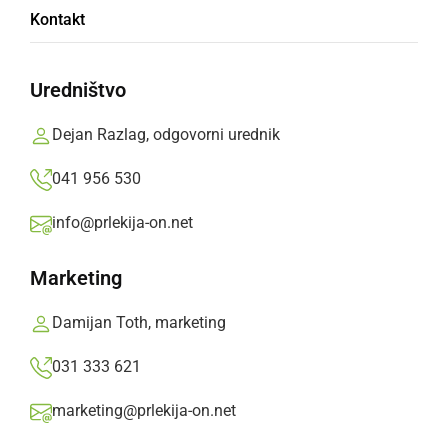
Kontakt
Oglasno sporočilo,
sreda, 19. april 2023 ob 12:36
Uredništvo
»
Izberite
Prlekijo
kot svoj prednostni vir na Googlu
Dejan Razlag, odgovorni urednik
041 956 530
info@prlekija-on.net
Marketing
Damijan Toth, marketing
031 333 621
marketing@prlekija-on.net