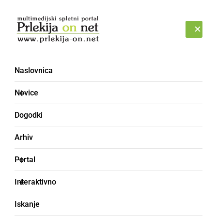
Prijava
SOBOTA, 8. AVGUST 2026
Naslovnica
Novice
Dogodki
Arhiv
ŠPORT
Portal
5 razlogov, zakaj je SUP
Interaktivno
najboljši način vadbe na
Iskanje
vodi