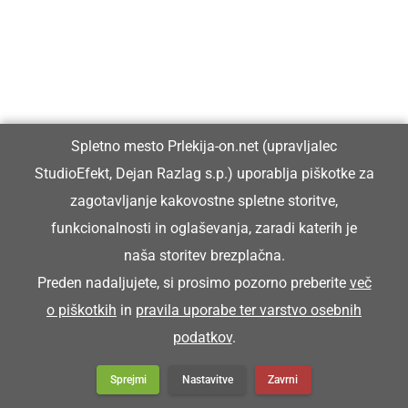
Spletno mesto Prlekija-on.net (upravljalec
StudioEfekt, Dejan Razlag s.p.) uporablja piškotke za
zagotavljanje kakovostne spletne storitve,
funkcionalnosti in oglaševanja, zaradi katerih je
naša storitev brezplačna.
Preden nadaljujete, si prosimo pozorno preberite
več
o piškotkih
in
pravila uporabe ter varstvo osebnih
podatkov
.
Sprejmi
Nastavitve
Zavrni