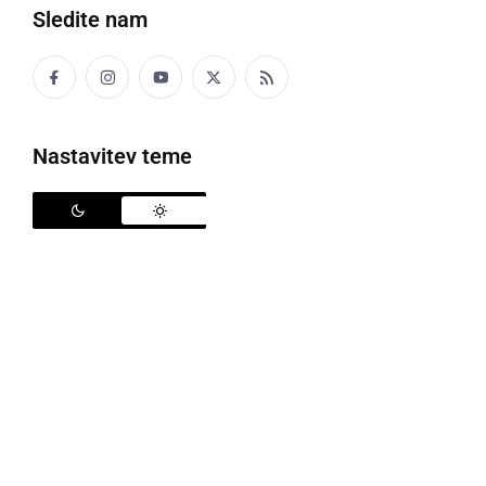
Sledite nam
Nastavitev teme
Glasbeni pozdrav pomladi v ljutomerski cerkvi
V četrtek, 20. aprila, se je iz Župnijske cerkve Sv.
Janeza Krstnika v Ljutomeru zaslišalo petje in zvok
tamburic. Pevci Komornega pevskega zbora
Medobčinskega društva slepih in slabovidnih Murska
Sobota so skupaj z gosti, člani Tamburaške skupine
Kulturnega društva Cven pripravili glasbeni pozdrav
pomladi.