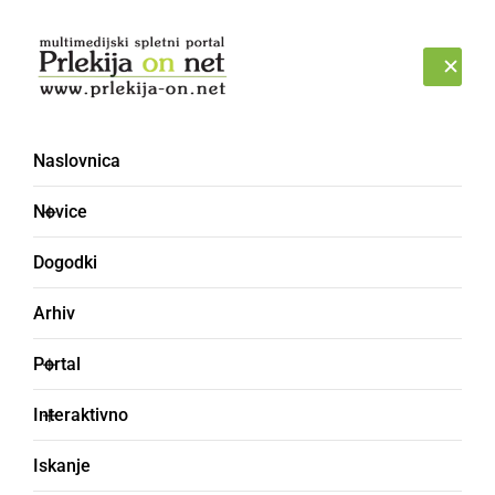
Prijava
PONEDELJEK, 10. AVGUST 2026
Naslovnica
Novice
Dogodki
Arhiv
KULTURA IN IZOBRAŽEVANJE
Portal
Glasbeni pozdrav
Interaktivno
pomladi v ljutomerski
Iskanje
cerkvi