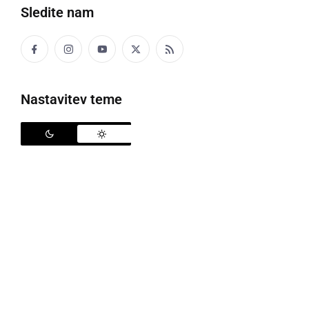
Sledite nam
'Mejmo se LUŠTno
Nastavitev teme
Zares LUŠTno je, ko na policah trgovin zagledamo