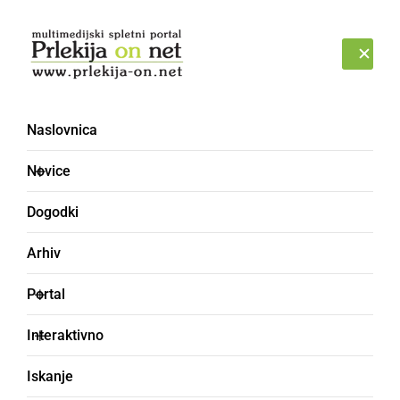
Prijava
ČETRTEK, 6. AVGUST 2026
Naslovnica
Novice
Dogodki
Arhiv
GOSPODARSTVO
Portal
'Mejmo se LUŠTno
Interaktivno
Oglasno sporočilo,
ponedeljek, 15. maj 2023 ob 12:44
Iskanje