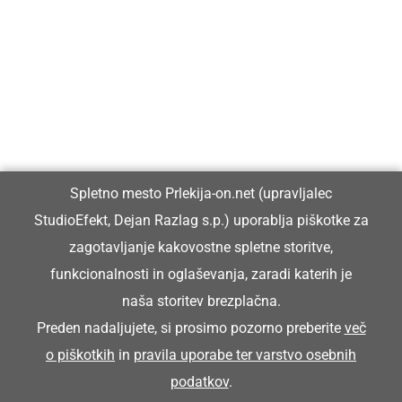
Prlekija-on.net je največji in najbolje obiskan spletni medij v
Prlekiji.
Vpisan je v razvid medijev, ki ga vodi Ministrstvo za kulturo
Republike Slovenije, pod zaporedno številko 1529.
Glavni in odgovorni urednik:
Spletno mesto Prlekija-on.net (upravljalec
Dejan Razlag
StudioEfekt, Dejan Razlag s.p.) uporablja piškotke za
info@prlekija-on.net
zagotavljanje kakovostne spletne storitve,
funkcionalnosti in oglaševanja, zaradi katerih je
naša storitev brezplačna.
Preden nadaljujete, si prosimo pozorno preberite
več
o piškotkih
in
pravila uporabe ter varstvo osebnih
© Prlekija-on.net | 2005 - 2026 | Vse pravice pridržane |
podatkov
.
info@prlekija-on.net