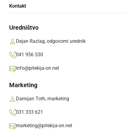
Kontakt
»
Izberite
Prlekijo
kot svoj prednostni vir na Googlu
Uredništvo
Dejan Razlag, odgovorni urednik
041 956 530
info@prlekija-on.net
Marketing
Damijan Toth, marketing
031 333 621
marketing@prlekija-on.net