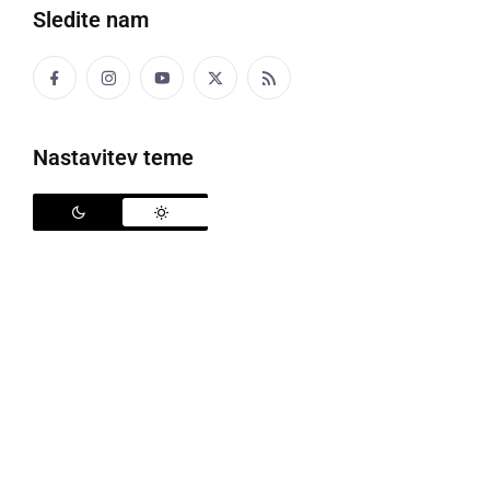
Sledite nam
Avto Rajh Ljutomer
Nastavitev teme
Avto Rajh Ljutomer
je v zaostali tekmi 24. kroga 3.
SNL - vzhod v sredo s 3:0 premagal
Podvince
.
Tekma je bila odigrana na Ptuju na stadionu z
umetno travo. Mrežo domačinov je v 6. minuti načel
Mario Skuhala
, dva zadetka pa je nato dosegel še
Tilen Ketiš
, ki se je v ljutomersko ekipo vrnil po
poškodbi. S 13. zadetki je tudi najboljši strelec ekipe
in peti strelec lige. Ketiš je zadel v 29. in 50. minuti in
bil tudi igralec tekme.