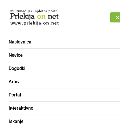
Prijava
PETEK, 7. AVGUST 2026
Naslovnica
Novice
Dogodki
Arhiv
ŠPORT
Portal
Ljutomer v gosteh
Interaktivno
premagal Podvince
Iskanje