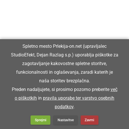
Spletno mesto Prlekija-on.net (upravljalec
StudioEfekt, Dejan Razlag s.p.) uporablja piškotke za
zagotavljanje kakovostne spletne storitve,
funkcionalnosti in oglaševanja, zaradi katerih je
naša storitev brezplačna.
Preden nadaljujete, si prosimo pozorno preberite
več
o piškotkih
in
pravila uporabe ter varstvo osebnih
podatkov
.
Sprejmi
Nastavitve
Zavrni