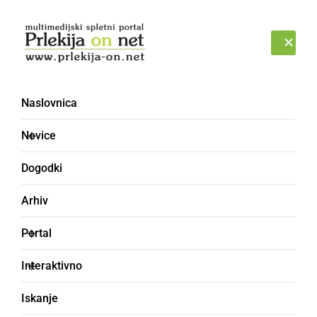
Prijava
NEDELJA, 9. AVGUST 2026
Naslovnica
Novice
Dogodki
Arhiv
ČRNA KRONIKA
Portal
Na avtocesti prišlo do
Interaktivno
dveh prometnih nesreč
Iskanje