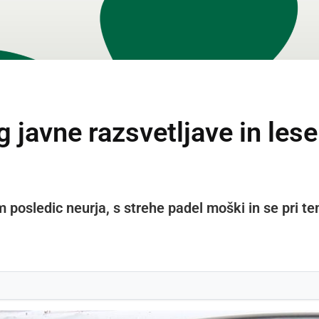
og javne razsvetljave in les
 posledic neurja, s strehe padel moški in se pri t