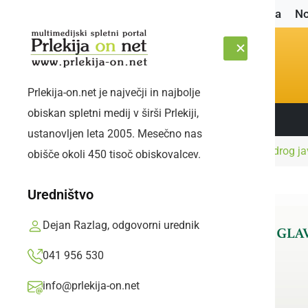
Naslovnica
No
Prlekija-on.net je največji in najbolje
obiskan spletni medij v širši Prlekiji,
Sledite nam:
PETEK, 7. AVGUST 2026
ustanovljen leta 2005. Mesečno nas
Naslovnica
Črna kronika
Voznica trčila v drog j
obišče okoli 450 tisoč obiskovalcev.
Uredništvo
Dejan Razlag, odgovorni urednik
041 956 530
info@prlekija-on.net