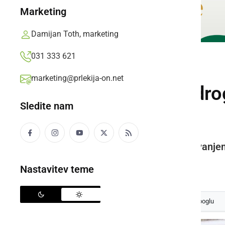
Marketing
Damijan Toth, marketing
031 333 621
ČRNA KRONIKA
marketing@prlekija-on.net
Voznica trčila v dr
Sledite nam
postaje
V Turnišču pa je med odstranjevanjem
Prlekija-on.net,
sreda, 19. julij 2023 ob 08:00
Nastavitev teme
Izberite
Prlekijo
kot svoj prednostni vir na Googlu