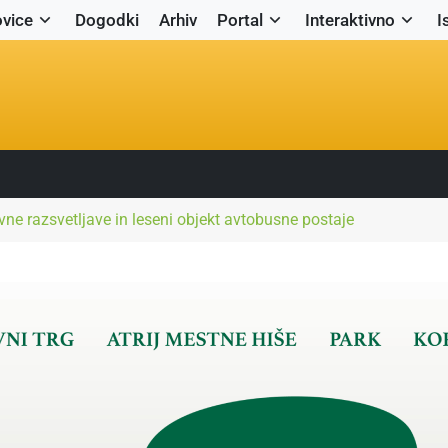
vice
Dogodki
Arhiv
Portal
Interaktivno
I
avne razsvetljave in leseni objekt avtobusne postaje