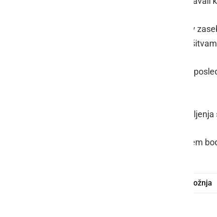
Na področju kriminalitete so obravnavali 
Javni red in mir je bil kršen štirikrat v zas
intervenciji policistov pomirili in s kršitva
V Turnišču je med odstranjevanjem posledi
poškodoval.
Zaradi vožnje brez vozniškega dovoljenja s
Pogostejše meritve hitrosti z radarjem bo
prometna nesreča
voznica
grožnja