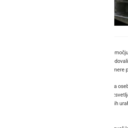
Prometna nesreča
V preteklem dnevu so policisti na območj
sta se dve osebi lažje telesno poškodovali
dve vozili, nesrečo pri delu ter tri primere
Ob 6.30 je v naselju Cankova voznica oseb
nad vozilom in trčila v drog javne razsvetl
lažje telesno poškodovala. V večernih ura
lažje telesno poškodovala.