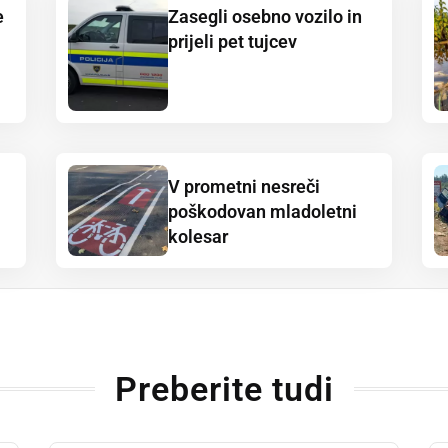
e
Zasegli osebno vozilo in
prijeli pet tujcev
V prometni nesreči
poškodovan mladoletni
kolesar
Preberite tudi