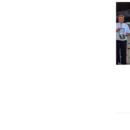
GOSPODARSTVO
Obrtnik leta 2026 je Milan
Horvat