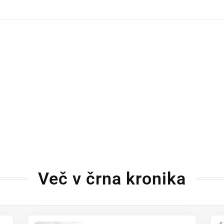
dly
Več v črna kronika