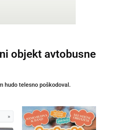
eni objekt avtobusne
em hudo telesno poškodoval.
»