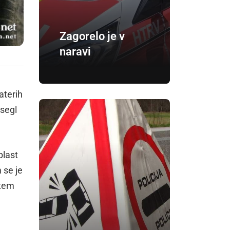
Zagorelo je v
naravi
aterih
asegl
blast
 se je
 tem