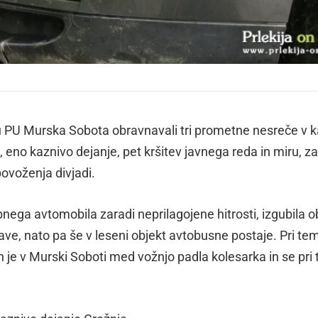
u PU Murska Sobota obravnavali tri prometne nesreče v k
, eno kaznivo dejanje, pet kršitev javnega reda in miru, z
 povoženja divjadi.
nega avtomobila zaradi neprilagojene hitrosti, izgubila o
jave, nato pa še v leseni objekt avtobusne postaje. Pri tem
h je v Murski Soboti med vožnjo padla kolesarka in se pri