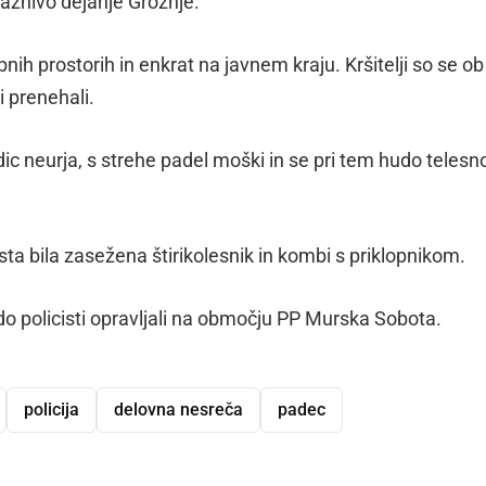
kaznivo dejanje Grožnje.
ebnih prostorih in enkrat na javnem kraju. Kršitelji so se ob
mi prenehali.
c neurja, s strehe padel moški in se pri tem hudo telesn
ta bila zasežena štirikolesnik in kombi s priklopnikom.
do policisti opravljali na območju PP Murska Sobota.
policija
delovna nesreča
padec