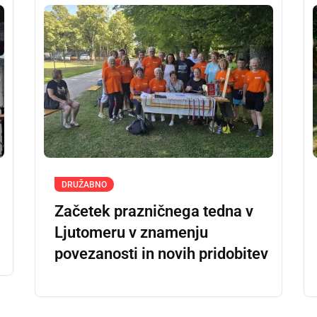
DRUŽABNO
Začetek prazničnega tedna v
Ljutomeru v znamenju
povezanosti in novih pridobitev