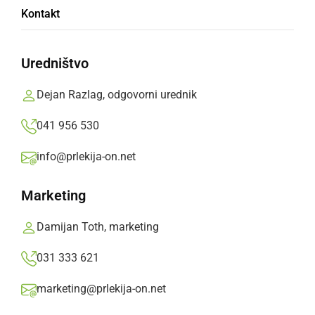
Kontakt
delovanja
Uredništvo
Festival bo letos svoja vrata odprl v soboto, 22.
julija. Objavljamo celoten program.
Dejan Razlag, odgovorni urednik
Prlekija-on.net,
petek, 21. julij 2023 ob 15:49
041 956 530
info@prlekija-on.net
»
Izberite
Prlekijo
kot svoj prednostni vir na Googlu
Marketing
Damijan Toth, marketing
031 333 621
marketing@prlekija-on.net