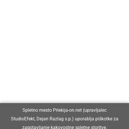
Prlekija-on.net je največji in najbolje obiskan spletni medij v
Prlekiji.
Vpisan je v razvid medijev, ki ga vodi Ministrstvo za kulturo
Republike Slovenije, pod zaporedno številko 1529.
Glavni in odgovorni urednik:
Spletno mesto Prlekija-on.net (upravljalec
Dejan Razlag
StudioEfekt, Dejan Razlag s.p.) uporablja piškotke za
info@prlekija-on.net
zagotavljanje kakovostne spletne storitve,