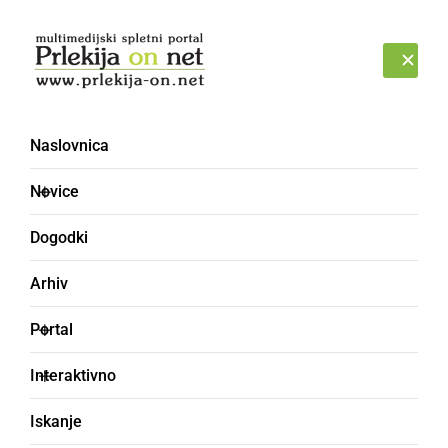
Prijava
PETEK, 7. AVGUST 2026
Naslovnica
Novice
Dogodki
Arhiv
DRUŽABNO
Portal
O.F.A.K. - Ormoški
Interaktivno
festival aktivnih klubov
Iskanje
letos obeležuje 15 let