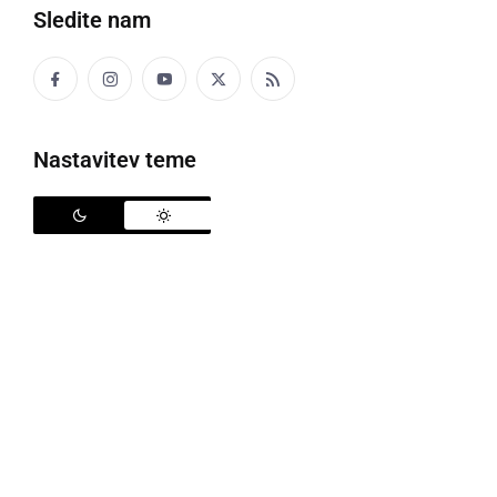
Sledite nam
OFAK festival, foto: Špela Jambriško
Nastavitev teme
Tudi letos se bo Ormož prelevil v živahno prizorišče.
O.F.A.K. - Ormoški festival aktivnih klubov
bo letos
svoja vrata odprl v soboto, 22. julija. Festival letos
obeležuje 15 let svojega delovanja.
Ormož bo obiskala Frida - pesem legendarne
rock'n'roll skupine
Psihomodo Pop
, kulinarične
dobrote in eksotični okusi na OFAKuhji bodo
poskrbeli za nepozabno kulinarično potovanje. Za