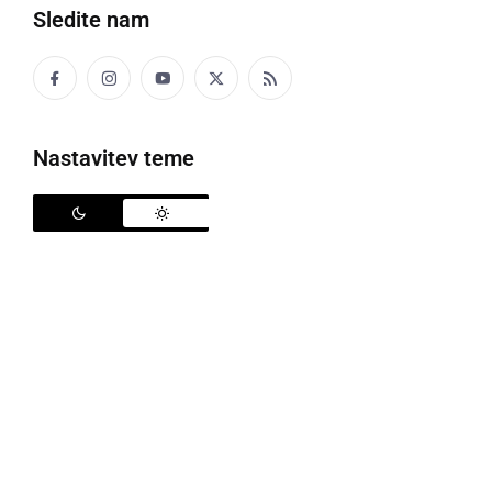
Sledite nam
Nastavitev teme
Jadrnica Black Pearl v Piranskem zalivu
V sredo je iz Trsta v Piranski zaliv priplula jadrnica
Black Pearl
(Črni biser), ena največjih zasebnih
jadrnic na svetu. Jadrnica ima tri jambore, meri