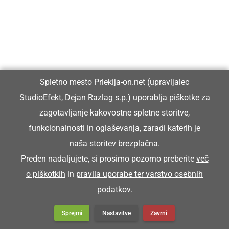
Tako so toplozračni baloni vidni iz letala
Toplozračni baloni poleteli nizko nad
mestom
Spletno mesto Prlekija-on.net (upravljalec
StudioEfekt, Dejan Razlag s.p.) uporablja piškotke za
zagotavljanje kakovostne spletne storitve,
funkcionalnosti in oglaševanja, zaradi katerih je
Nad nami so zjutraj poleteli prvi
toplozračni baloni
naša storitev brezplačna.
Preden nadaljujete, si prosimo pozorno preberite
več
o piškotkih
in
pravila uporabe ter varstvo osebnih
podatkov
.
Nebo nad nami bodo preplavili pisani
toplozračni baloni
Sprejmi
Nastavitve
Zavrni