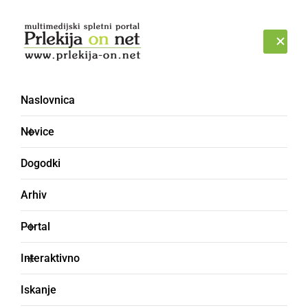
Prijava
ČETRTEK, 6. AVGUST 2026
Naslovnica
Novice
Dogodki
Arhiv
ZANIMIVOSTI
Portal
V Piranskem zalivu
Interaktivno
lahko ta teden
Iskanje
opazujemo eno