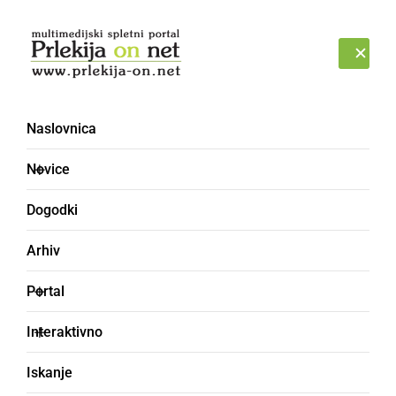
Prijava
PETEK, 7. AVGUST 2026
Naslovnica
Novice
Dogodki
Arhiv
DRUŽABNO
Portal
V četrtek se pričenjajo
Interaktivno
dogodki v sklopu 67.
Iskanje
praznika Občine