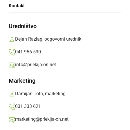
Kontakt
Ljutomer
Uredništvo
Od 27. julija do 26. avgusta se bodo zvrstili
številni dogodki. Objavljamo dogodke po
Dejan Razlag, odgovorni urednik
posameznih dnevih.
041 956 530
Prlekija-on.net,
sreda, 26. julij 2023 ob 16:00
info@prlekija-on.net
»
Izberite
Prlekijo
kot svoj prednostni vir na Googlu
Marketing
Damijan Toth, marketing
031 333 621
marketing@prlekija-on.net