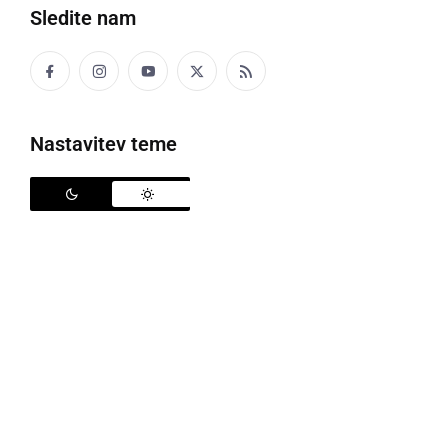
Sledite nam
Nastavitev teme
Tudi letos bo potekal Prleški sejem
Občina Ljutomer praznuje 67. praznik. Od 27. julija
do 26. avgusta se bodo zvrstili številni dogodki.
Spodaj objavljamo dogodke po posameznih dnevih.
Občina Ljutomer
občinski praznik
dogodki