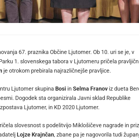
novanja 67. praznika Občine Ljutomer. Ob 10. uri se je, v
 Parku 1. slovenskega tabora v Ljutomeru pričela pravljič
n
je otrokom prebirala najrazličnejše pravljice.
entru Ljutomer skupina
Bosi
in
Selma Franov
iz dueta Be
pesmi. Dogodek sta organizirala Javni sklad Republike
izpostava Ljutomer, in KD 2020 Ljutomer.
ričela slovesnost s podelitvijo Miklošičeve nagrade in pri
ladatelj
Lojze Krajnčan
, zbane pa je nagovorila tudi župan