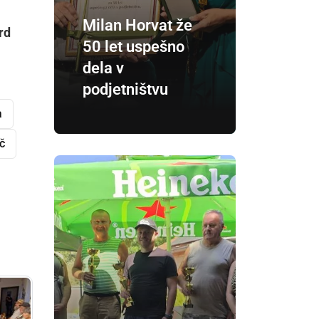
Milan Horvat že
rd
50 let uspešno
dela v
podjetništvu
a
č