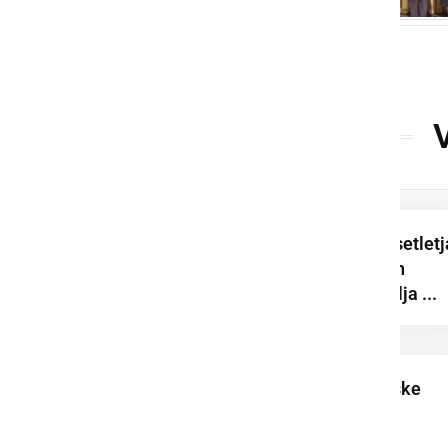
Vida Ozmec že desetletj
dela v gostinstvu in
turizmu ter pripravlja ...
Poletne krvodajalske
akcije v Ljutomeru