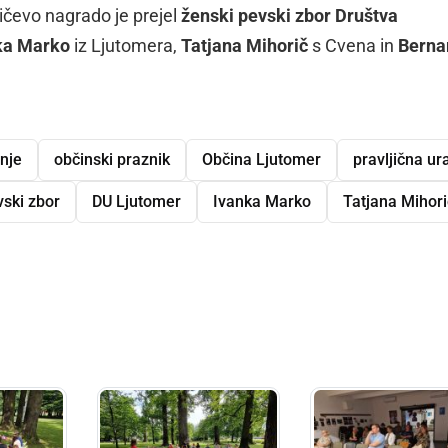
šičevo nagrado je prejel
ženski pevski zbor Društva
ka Marko
iz Ljutomera,
Tatjana Mihorič
s Cvena in
Berna
nje
občinski praznik
Občina Ljutomer
pravljična ur
vski zbor
DU Ljutomer
Ivanka Marko
Tatjana Mihori
dly