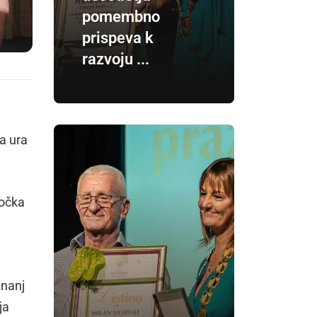
pomembno
prispeva k
razvoju ...
na ura
ročka
znanj
ja