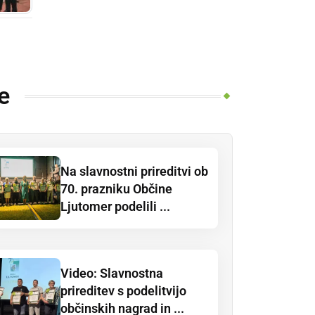
e
Na slavnostni prireditvi ob
70. prazniku Občine
Ljutomer podelili ...
Video: Slavnostna
prireditev s podelitvijo
občinskih nagrad in ...