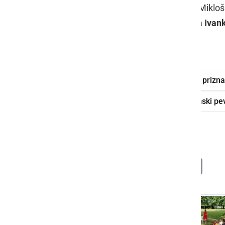
Občine Ljutomer
mag. Olga Karba
. Miklo
upokojencev Ljutomer
, priznanja pa
Ivan
Rebernik
iz Ljutomera.
Miklošičeva nagrada
Miklošičevo prizna
pesmarica
prleške pesmi
Ženski pe
Bernard Rebernik
Deli
Facebook
X
Messenger
WhatsApp
Copy
PrintFrien
Email
Link