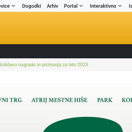
vice
Dogodki
Arhiv
Portal
Interaktivno
I
klošičevo nagrado in priznanja za leto 2023