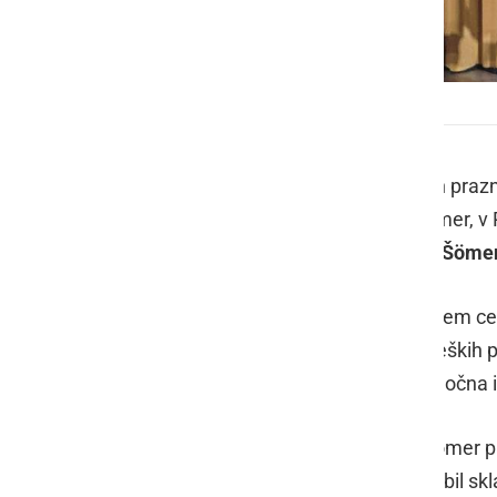
6. dan praznovanja 67. praznika Občine Ljutomer
V torek, 1. avgusta, je potekal 6. dan praz
organizaciji Splošne knjižnice Ljutomer, v
pod hrasti. Pravljičarka
Aleksandra Šöme
Ob 18. urio so v Mladinskem kulturnem c
predstavili pesmarice in albuma prleških 
Slovenije za kulture dejavnosti, območna 
Ob 20. uri se je v Domu kulture Ljutomer p
za leto 2023. Slavnostni govornik je bil sk