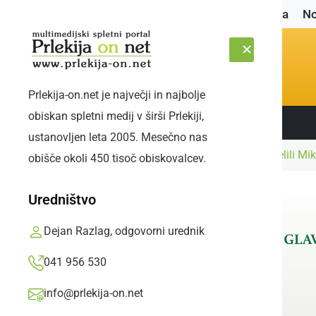
Naslovnica
No
Prlekija-on.net je največji in najbolje
obiskan spletni medij v širši Prlekiji,
Sledite nam:
SOBOTA, 8. AVGUST 2026
ustanovljen leta 2005. Mesečno nas
Naslovnica
Kultura in izobraževanje
Podelili Mi
obišče okoli 450 tisoč obiskovalcev.
Uredništvo
Dejan Razlag, odgovorni urednik
041 956 530
info@prlekija-on.net