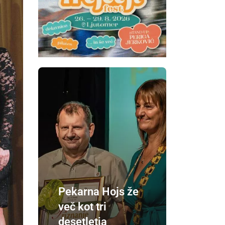
Pekarna Hojs že
več kot tri
desetletja