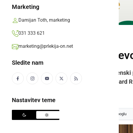
Marketing
Damijan Toth, marketing
031 333 621
KULTURA IN IZOBRAŽEVANJE
marketing@prlekija-on.net
Podelili Miklošičev
Sledite nam
Miklošičevo nagrado je prejel ženski
Tatjana Mihorič s Cvena in Bernard R
Prlekija-on.net,
sreda, 2. avgust 2023 ob 12:39
Nastavitev teme
Izberite
Prlekijo
kot svoj prednostni vir na Googlu