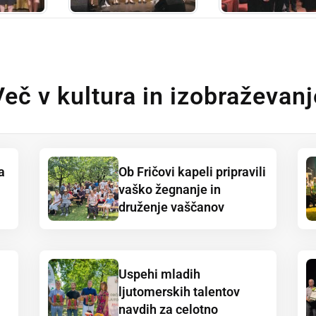
Več v kultura in izobraževanj
a
Ob Fričovi kapeli pripravili
vaško žegnanje in
druženje vaščanov
Uspehi mladih
ljutomerskih talentov
navdih za celotno