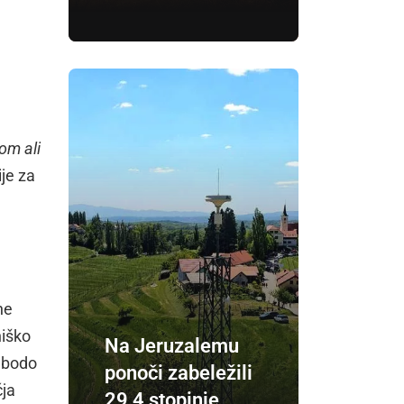
om ali
ije za
ne
niško
Na Jeruzalemu
e bodo
ponoči zabeležili
čja
29,4 stopinje