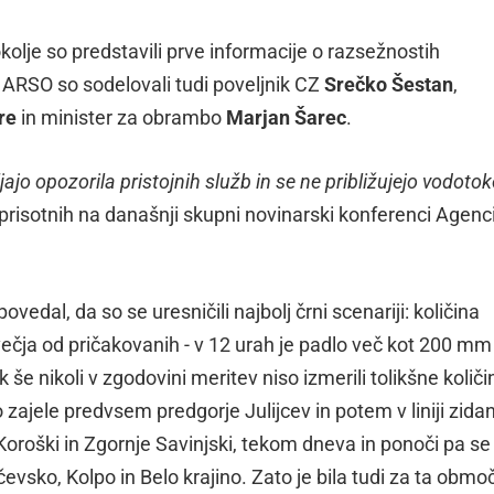
olje so predstavili prve informacije o razsežnostih
ARSO so sodelovali tudi poveljnik CZ
Srečko Šestan
,
re
in minister za obrambo
Marjan Šarec
.
ajo opozorila pristojnih služb in se ne približujejo vodotok
h prisotnih na današnji skupni novinarski konferenci Agenc
vedal, da so se uresničili najbolj črni scenariji: količina
 večja od pričakovanih - v 12 urah je padlo več kot 200 mm
 še nikoli v zgodovini meritev niso izmerili tolikšne količi
zajele predvsem predgorje Julijcev in potem v liniji zida
Koroški in Zgornje Savinjski, tekom dneva in ponoči pa s
evsko, Kolpo in Belo krajino. Zato je bila tudi za ta obmo