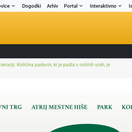
vice
Dogodki
Arhiv
Portal
Interaktivno
I
scenariji. Količina padavin, ki je padla v nočnih urah, je