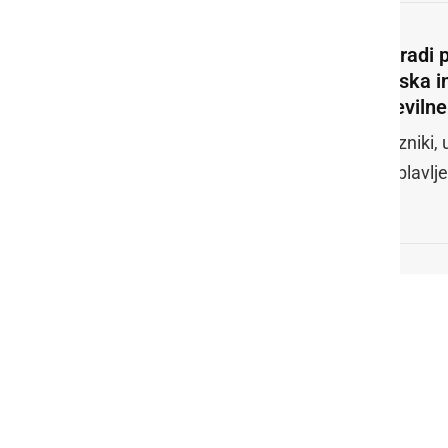
Zaradi 
peska in
številne
Vozniki, 
poplavlj