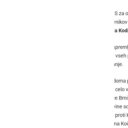
Na novinarski konferenci Agencije RS za ok
današnjega deževja. Poleg predstavnikov 
direktorica Direkcije RS za vode
Neža Kod
"
Pozivamo ljudi, naj ostanejo doma, spremlj
lokacijam reševanja
," je skupni poziv vse
okolje in Uprave za zaščito in reševanje.
Meteorolog
Brane Gregorčič
je uvodoma po
padavin, ki je padla v nočnih urah, je celo
dežja. Na vremenski postaji Letališče Brnik
dežja v 12 urah. Najmočnejše padavine so 
idrijskega območja preko Gorenjske proti 
padavine preselile na JV Slovenije - na Koč