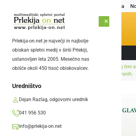
Naslovnica
No
Prlekija-on.net je največji in najbolje
obiskan spletni medij v širši Prlekiji,
Sledite nam:
ČETRTEK, 6. AVGUST 2026
ustanovljen leta 2005. Mesečno nas
Uresničili so se najbolj črni 
obišče okoli 450 tisoč obiskovalcev.
Naslovnica
Narava
celo večja od pričakovanih.
Uredništvo
Dejan Razlag, odgovorni urednik
041 956 530
info@prlekija-on.net