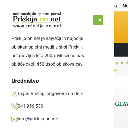
Naslovnica
No
Prlekija-on.net je največji in najbolje
obiskan spletni medij v širši Prlekiji,
Sledite nam:
ČETRTEK, 6. AVGUST 2026
ustanovljen leta 2005. Mesečno nas
Izjemen koncert skupine Kva
obišče okoli 450 tisoč obiskovalcev.
Naslovnica
Družabno
družino iz Sp. Krapja
Uredništvo
Dejan Razlag, odgovorni urednik
041 956 530
info@prlekija-on.net