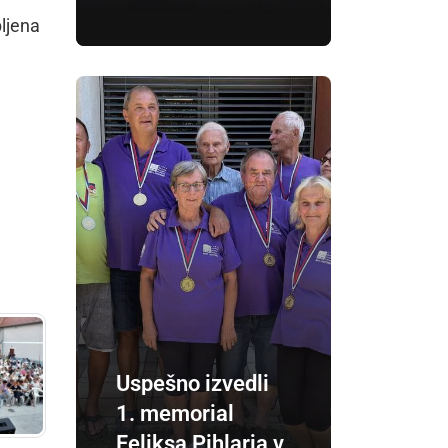
bljena
Uspešno izvedli
1. memorial
Feliksa Pihlarja v