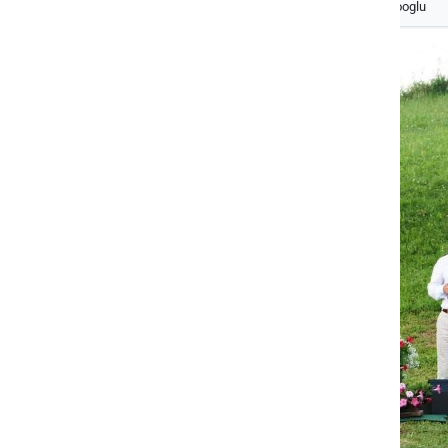
Izberite
Prlekijo
kot svoj prednostni vir na Googlu