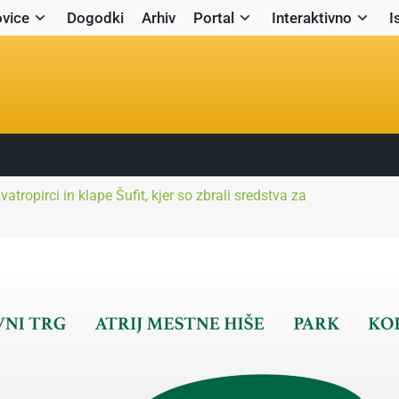
vice
Dogodki
Arhiv
Portal
Interaktivno
I
tropirci in klape Šufit, kjer so zbrali sredstva za