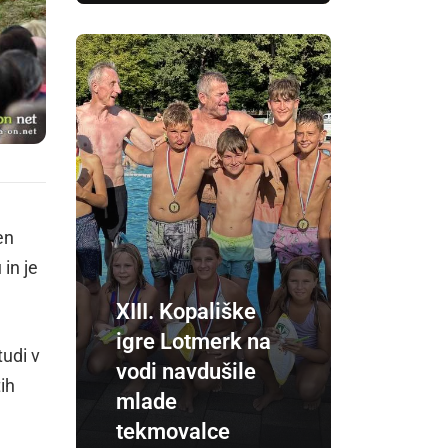
en
in je
XIII. Kopališke
igre Lotmerk na
tudi v
vodi navdušile
tih
mlade
tekmovalce