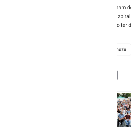
Na letošnjem koncertu so nastopili nam d
klapa Šufit
iz Splita. Na koncertu so zbiral
letošnjem neurju uničila vso pohištvo ter d
Koncert pod orehi
Miklavž pri Ormožu
Deli
Facebook
X
Messenger
WhatsApp
Copy
PrintFrien
Email
Link