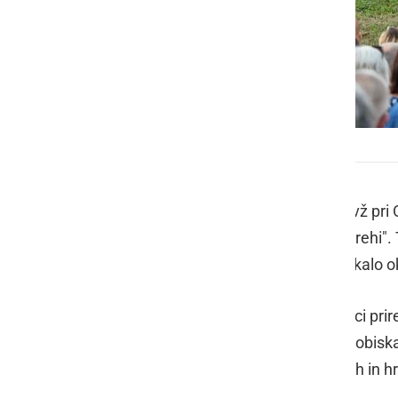
Koncert pod orehi
Prostovoljno gasilsko društvo Miklavž pri 
koncert poimenovan "Koncert pod orehi". T
bil zelo dobro obiskan, saj ga je obiskalo 
Koncert pod orehi so miklavški gasilci prir
naslednjih letih, ker je bil zelo dobro obisk
bodo nadaljevali z nastopi slovenskih in hrv