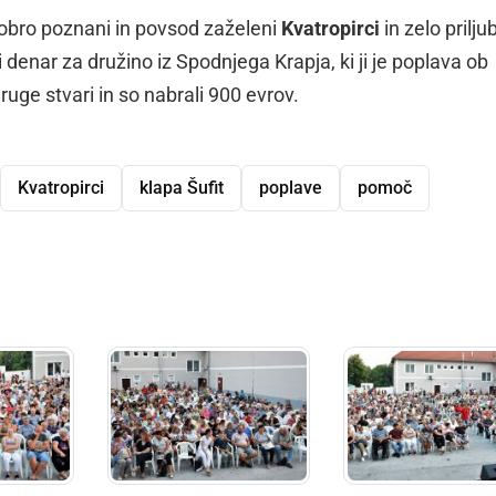
obro poznani in povsod zaželeni
Kvatropirci
in zelo prilju
i denar za družino iz Spodnjega Krapja, ki ji je poplava ob
ruge stvari in so nabrali 900 evrov.
Kvatropirci
klapa Šufit
poplave
pomoč
dly