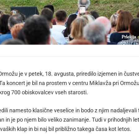
Ormožu je v petek, 18. avgusta, priredilo izjemen in čustv
a koncert je bil na prostem v centru Miklavža pri Ormožu 
okrog 700 obiskovalcev vseh starosti.
edili namesto klasične veselice in bodo z njim nadaljevali 
an in je po njem bilo veliko zanimanje. Tudi v prihodnjih le
aških klap in bi naj bil približno takega časa kot letos.