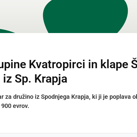
ine Kvatropirci in klape Šu
 iz Sp. Krapja
r za družino iz Spodnjega Krapja, ki ji je poplava o
i 900 evrov.