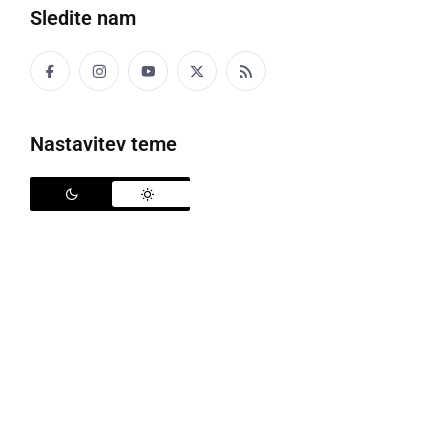
Sledite nam
Nastavitev teme
Wine angels drugi dan relija
Wine angels so v petek štartali v drugi dan relija
Romanian Route Rally. Za današnjo nalogo so imeli
prvo za izdelati svojo maskoto iz stvari, ki jih imajo v
avtu. Vzeli so svojo pločevinko špricarja in
avtomobilsko varovalko ter naredili maskoto Safety
špricar. Sedaj pa sledijo dnevne naloge z maskoto za