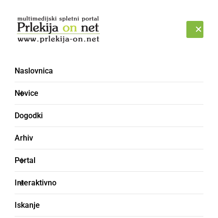
Prijava
SOBOTA, 8. AVGUST 2026
Naslovnica
Novice
Dogodki
Arhiv
DRUŽABNO
Portal
Drugi dan relija izzivi in
Interaktivno
fotografiranje z
Iskanje
maskoto, ki so jo morali