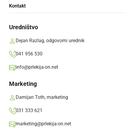
Kontakt
izdelati sami
Uredništvo
Sedaj se morajo z maskoto fotografirati skupaj
z drugo ekipo relija, narediti fotografijo
Dejan Razlag, odgovorni urednik
maskote z eno lokalno osebo, fotografijo
041 956 530
maskote v tovornjaku in se z maskoto
fotografirati na poganjalčku.
info@prlekija-on.net
Prlekija-on.net,
petek, 1. september 2023 ob 11:16
Marketing
Damijan Toth, marketing
»
Izberite
Prlekijo
kot svoj prednostni vir na Googlu
031 333 621
marketing@prlekija-on.net