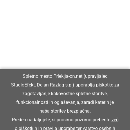
Prlekija-on.net je največji in najbolje obiskan spletni medij v
Prlekiji.
Vpisan je v razvid medijev, ki ga vodi Ministrstvo za kulturo
Republike Slovenije, pod zaporedno številko 1529.
Glavni in odgovorni urednik:
Spletno mesto Prlekija-on.net (upravljalec
Dejan Razlag
StudioEfekt, Dejan Razlag s.p.) uporablja piškotke za
info@prlekija-on.net
zagotavljanje kakovostne spletne storitve,
funkcionalnosti in oglaševanja, zaradi katerih je
naša storitev brezplačna.
Preden nadaljujete, si prosimo pozorno preberite
več
o piškotkih
in
pravila uporabe ter varstvo osebnih