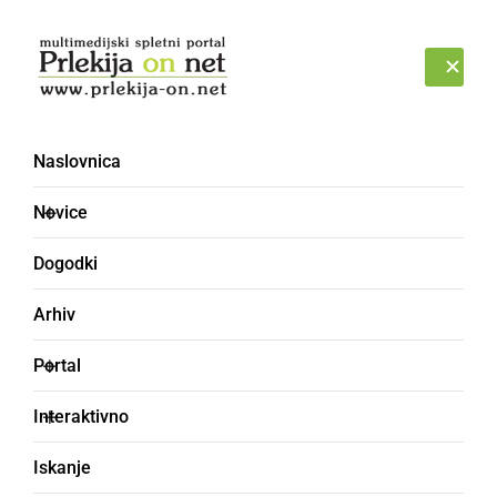
Prijava
PETEK, 7. AVGUST 2026
Naslovnica
Novice
Dogodki
Arhiv
ČRNA KRONIKA
Portal
Trčila traktor in avtobus,
Interaktivno
cesta je zaprta
Iskanje