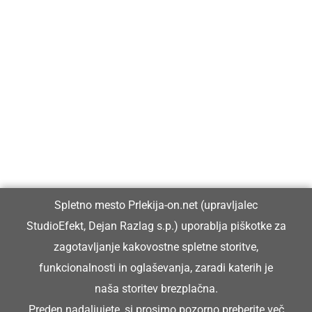
Prlekija-on.net je največji in najbolje obiskan spletni medij v
Prlekiji.
Vpisan je v razvid medijev, ki ga vodi Ministrstvo za kulturo
Republike Slovenije, pod zaporedno številko 1529.
Glavni in odgovorni urednik:
Spletno mesto Prlekija-on.net (upravljalec
Dejan Razlag
StudioEfekt, Dejan Razlag s.p.) uporablja piškotke za
info@prlekija-on.net
zagotavljanje kakovostne spletne storitve,
funkcionalnosti in oglaševanja, zaradi katerih je
naša storitev brezplačna.
Preden nadaljujete, si prosimo pozorno preberite
več