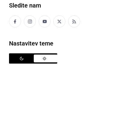
Po neuradnih podatkih sta trčila traktor in avtobus.
Sledite nam
Cesta je trenutno zaprta.
Nastavitev teme
V trčenju avtobusa in traktorja sta se
dva potnika poškodovala
Nastalo je tudi za 30.000 evrov škode.
prometna nesreča
popolna zapora
cesta
traktor
avtobus