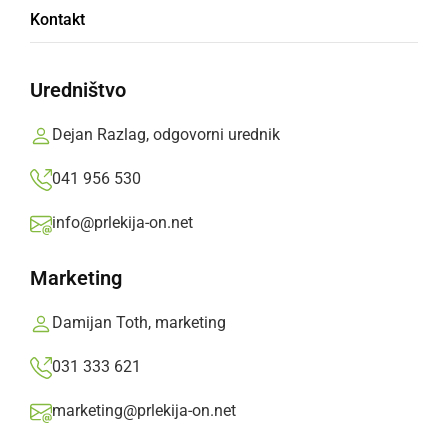
Vestnik in Pomurska gospodarska zbornica
Kontakt
sta sinoči razglasili pomurska podjetja leta
2022.
Uredništvo
Prlekija-on.net,
sreda, 4. oktober 2023 ob 16:32
Dejan Razlag, odgovorni urednik
»
041 956 530
Izberite
Prlekijo
kot svoj prednostni vir na Googlu
info@prlekija-on.net
Marketing
Damijan Toth, marketing
031 333 621
marketing@prlekija-on.net