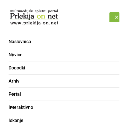
Prijava
SOBOTA, 8. AVGUST 2026
Naslovnica
Novice
Dogodki
Arhiv
GOSPODARSTVO
Portal
Naj zaposlovalec je
Interaktivno
Farmtech
Iskanje