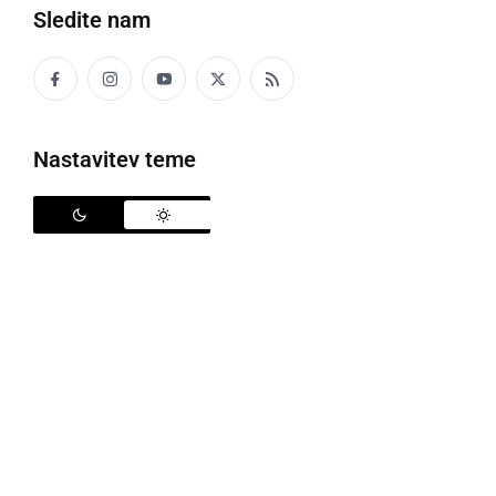
Sledite nam
Nastavitev teme
Predstavitev zbornikov v Splošni knjižnici Ljutomer
Kulturni center, zavod za umetniško produkcijo in
založništvo Maribor, je 8. 3. 2023, povabil vse, ki jih je
zanimalo medgeneracijsko sodelovanje in
problematika begunstva, da so napisali kratko
zgodbo za
Zbornik Globalni obrazi starosti
in Zbornik