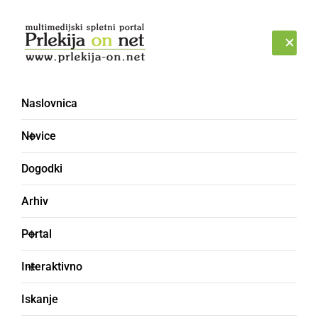
Prijava
PETEK, 7. AVGUST 2026
Naslovnica
Novice
Dogodki
Arhiv
KULTURA IN IZOBRAŽEVANJE
Portal
Predstavitev zbornikov
Interaktivno
Globalni obrazi starosti
Iskanje
in Zgodbe beguncev v