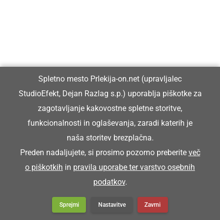
DRUŽABNO
Spletno mesto Prlekija-on.net (upravljalec
Prleški sejem v Ljutomer privabil
StudioEfekt, Dejan Razlag s.p.) uporablja piškotke za
številne obiskovalce
zagotavljanje kakovostne spletne storitve,
funkcionalnosti in oglaševanja, zaradi katerih je
naša storitev brezplačna.
Preden nadaljujete, si prosimo pozorno preberite
več
o piškotkih
in
pravila uporabe ter varstvo osebnih
podatkov
.
Sprejmi
Nastavitve
Zavrni
Prlekija-on.net je največji in najbolje obiskan spletni medij v