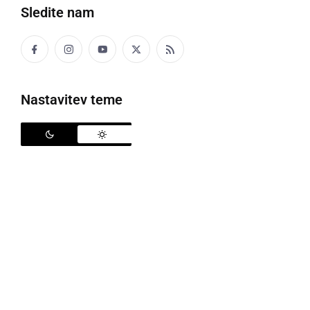
Sledite nam
Kino pod zvezdami v SVZ Hrastovec
Nastavitev teme
V Socialno varstvenem zavodu Hrastovec so v
sodelovanju z Grossmannovim festivalom
fantastičnega filma in vina že tretjič zapored
pripeljali kino k ljudem, ki v kino ne morejo!
Čudovita kulisa grajskega parka s prenovljenim
stopniščem in ogromnim platnom so pričarali
ambient pravega letnega kina, blage jesenske
temperature pa so jim prišle naproti. Stanovalci so
bili zelo veseli dogajanja, uslužbenci dobro