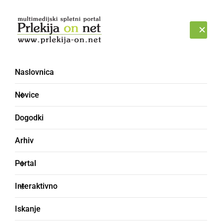
Prijava
SOBOTA, 8. AVGUST 2026
Naslovnica
Novice
Dogodki
Arhiv
DRUŽABNO
Portal
Tradicionalni Kino pod
Interaktivno
zvezdami uspel
Iskanje