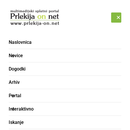
Prijava
NEDELJA, 9. AVGUST 2026
Naslovnica
Novice
Dogodki
Arhiv
NARAVA
Portal
Prihaja izrazita
Interaktivno
ohladitev, jutranje
Iskanje
temperature bodo blizu