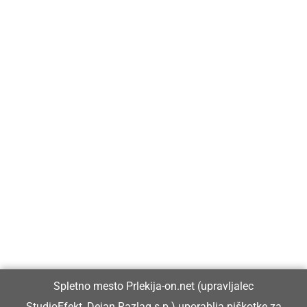
Prlekija-on.net je največji in najbolje obiskan spletni medij v
Prlekiji.
Vpisan je v razvid medijev, ki ga vodi Ministrstvo za kulturo
Republike Slovenije, pod zaporedno številko 1529.
Glavni in odgovorni urednik:
Spletno mesto Prlekija-on.net (upravljalec
Dejan Razlag
StudioEfekt, Dejan Razlag s.p.) uporablja piškotke za