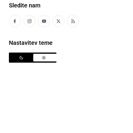
Sledite nam
Nastavitev teme
Topli jesenski dnevi se poslavljajo
Po napovedih Agencije RS za okolje (Arso) bo v
četrtek popoldne precej jasno. Pihal bo jugozahodni
veter. Najvišje dnevne temperature bodo od 21 do
26 °C. V petek bo pretežno jasno, več oblačnosti bo
le na zahodu. Zjutraj bo po nekaterih nižinah megla.
Na zahodu lahko popoldne in zvečer pade kakšna
kaplja dežja. Najnižje jutranje temperature bodo od 9
do 14, na Primorskem do 16, najvišje dnevne od 21