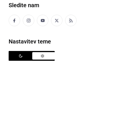
Sledite nam
Umikajo paradižnik (simbolična fotografija)
Nastavitev teme
Uprava RS za varno hrano, veterinarstvo in varstvo
rastlin je v okviru uradnega nadzora v notranjem
prometu odvzela vzorec paradižnika grapolo.
Ugotovljena je presežena vrednost aktivne snovi
klorfenapir.
Podatki o živilu:
Opis živila: paradižnik
Trgovsko ime: paradižnik grapolo