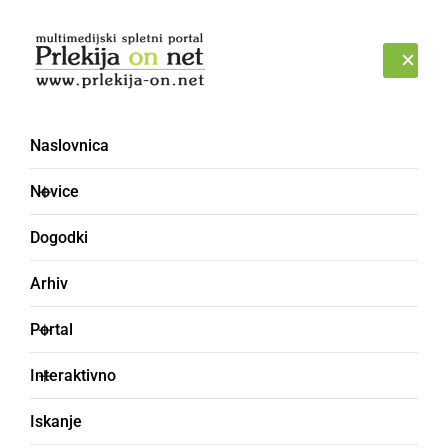
Prijava
PETEK, 7. AVGUST 2026
Naslovnica
Novice
Dogodki
Arhiv
GOSPODARSTVO
Portal
Umikajo tudi paradižnik
Interaktivno
zaradi ugotovljene
Iskanje
prisotnosti klorfenapirja