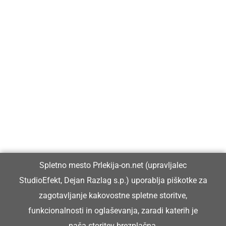
Prlekija-on.net je največji in najbolje obiskan spletni medij v
Prlekiji.
Vpisan je v razvid medijev, ki ga vodi Ministrstvo za kulturo
Republike Slovenije, pod zaporedno številko 1529.
Glavni in odgovorni urednik:
Spletno mesto Prlekija-on.net (upravljalec
Dejan Razlag
StudioEfekt, Dejan Razlag s.p.) uporablja piškotke za
info@prlekija-on.net
zagotavljanje kakovostne spletne storitve,
funkcionalnosti in oglaševanja, zaradi katerih je
naša storitev brezplačna.