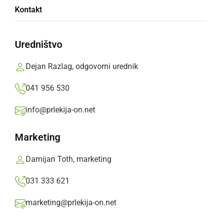
Kontakt
Ugotovljena je presežena vrednost aktivne
snovi klorfenapir.
Uredništvo
Prlekija-on.net,
petek, 27. oktober 2023 ob 15:05
Dejan Razlag, odgovorni urednik
041 956 530
»
Izberite
Prlekijo
kot svoj prednostni vir na Googlu
info@prlekija-on.net
Marketing
Damijan Toth, marketing
031 333 621
marketing@prlekija-on.net