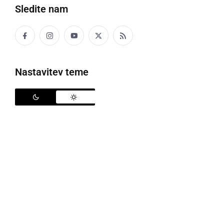
Sledite nam
Moški se je poškodoval
Nastavitev teme
V preteklem dnevu so policisti na območju PU
Murska Sobota obravnavali štiri prometne nesreče v
katerih so se štiri osebe lahko telesno poškodovale,
tri kazniva dejanja, štiri kršitve javnega reda in miru,
nesrečo pri delu, tri poškodbe vozil na parkirnih
prostorih, ter tri primere povoženja divjadi.
Ob 15.15 je v Murski Soboti prišlo do trčenja med
dvema osebnima avtomobiloma. Vzrok za trčenje je