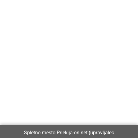
Prlekija-on.net je največji in najbolje obiskan spletni medij v
Prlekiji.
Vpisan je v razvid medijev, ki ga vodi Ministrstvo za kulturo
Republike Slovenije, pod zaporedno številko 1529.
Glavni in odgovorni urednik:
Spletno mesto Prlekija-on.net (upravljalec
Dejan Razlag