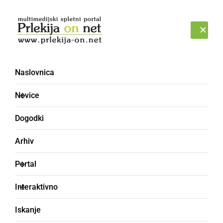
Prijava
ČETRTEK, 6. AVGUST 2026
Naslovnica
Novice
Dogodki
Arhiv
ČRNA KRONIKA
Portal
Moški se je pri delu z
Interaktivno
motorno žago porezal
Iskanje
po nogi