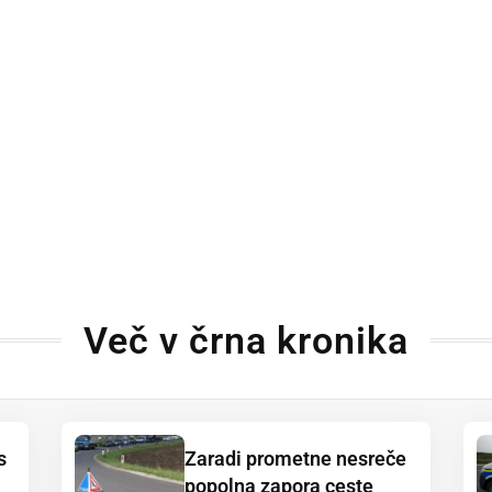
Več v črna kronika
s
Zaradi prometne nesreče
popolna zapora ceste