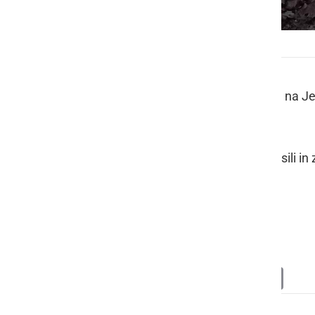
Ljutomersko pokopališče
V soboto, 4. novembra, ob 16.54 sta na J
komunalna zabojnika.
Gasilci PGD Ljutomer so požar pogasili in 
požar
pokopališče
zabojnik
Deli
Facebook
X
Messenger
WhatsApp
Copy
PrintFrien
Email
Link