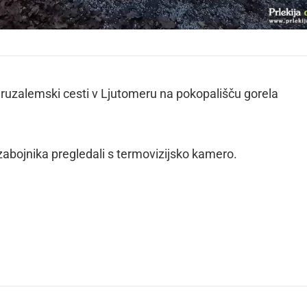
eruzalemski cesti v Ljutomeru na pokopališču gorela
zabojnika pregledali s termovizijsko kamero.
dly