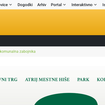
vice
Dogodki
Arhiv
Portal
Interaktivno
I
 komunalna zabojnika