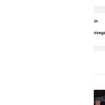
Onesnaženje vode in
pogin rib: policija
preiskuje sum kazniveg
...