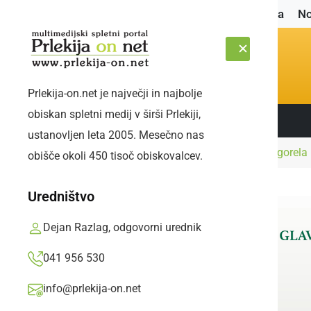
Naslovnica
No
Prlekija-on.net je največji in najbolje
obiskan spletni medij v širši Prlekiji,
Sledite nam:
PETEK, 7. AVGUST 2026
ustanovljen leta 2005. Mesečno nas
Naslovnica
Črna kronika
Na pokopališču gorela
obišče okoli 450 tisoč obiskovalcev.
Uredništvo
Dejan Razlag, odgovorni urednik
041 956 530
info@prlekija-on.net