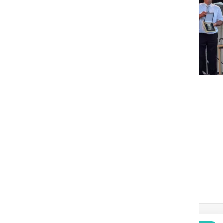
GOSPODARSTVO
Obrtnik leta 2026 je Milan
Horvat