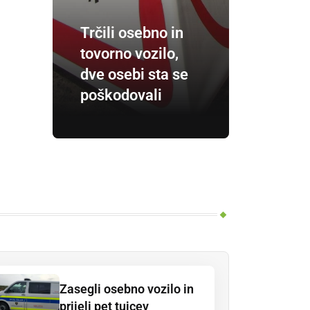
Trčili osebno in
tovorno vozilo,
dve osebi sta se
poškodovali
Zasegli osebno vozilo in
prijeli pet tujcev