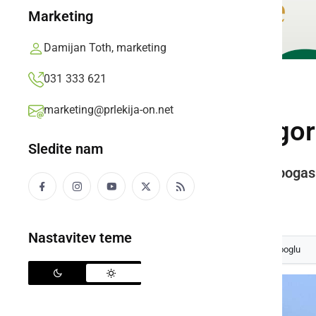
Marketing
Damijan Toth, marketing
031 333 621
ČRNA KRONIKA
marketing@prlekija-on.net
Na pokopališču gor
Sledite nam
Gasilci PGD Ljutomer so požar pogasil
Prlekija-on.net,
sobota, 4. november 2023 ob 18:29
Nastavitev teme
Izberite
Prlekijo
kot svoj prednostni vir na Googlu