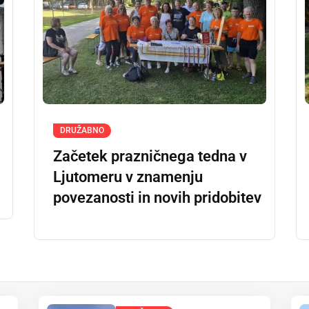
DRUŽABNO
Začetek prazničnega tedna v
Ljutomeru v znamenju
povezanosti in novih pridobitev