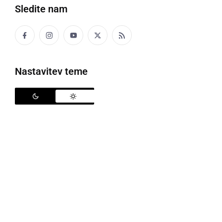
Sledite nam
Nastavitev teme
Policija
Policisti so bili danes malo pred 9. uro s strani
občana obveščeni, da ga je na Lendavski ulici pred
blokom v Murski Soboti napadel neznanec in mu iz
žepa odtujil denarnico s ključem od stanovanja ter s
kraja pobegnil v smeri Slovenske ulice. Neznanec naj
bi bil star od 30 do 40 let, visok od 170-175 cm,
oblečen v črne hlače in črno zimsko bundo, govoril je