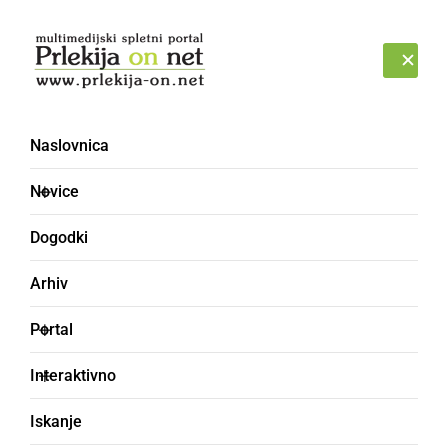
Prijava
PETEK, 7. AVGUST 2026
Naslovnica
Novice
Dogodki
Arhiv
ČRNA KRONIKA
Portal
Občana napadel
Interaktivno
neznanec in mu iz žepa
Iskanje
odtujil denarnico s