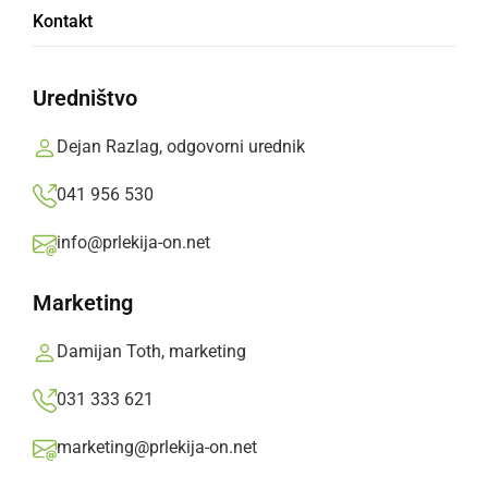
Kontakt
ključem od stanovanja
Uredništvo
Neznanec naj bi bil star od 30 do 40 let, visok
od 170-175 cm, oblečen v črne hlače in črno
Dejan Razlag, odgovorni urednik
zimsko bundo, govoril je v tujem
041 956 530
nerazumljivem jeziku.
info@prlekija-on.net
Prlekija-on.net,
ponedeljek, 4. december 2023 ob 13:34
Marketing
»
Izberite
Prlekijo
kot svoj prednostni vir na Googlu
Damijan Toth, marketing
031 333 621
marketing@prlekija-on.net