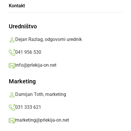
Kontakt
mobilnost projekta Erasmus+ KA122 - SCH na
Danskem.
Uredništvo
Prlekija-on.net,
četrtek, 7. december 2023 ob 17:16
Dejan Razlag, odgovorni urednik
»
Izberite
Prlekijo
kot svoj prednostni vir na Googlu
041 956 530
info@prlekija-on.net
Marketing
Damijan Toth, marketing
031 333 621
marketing@prlekija-on.net