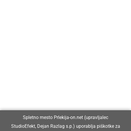
Prlekija-on.net je največji in najbolje obiskan spletni medij v
Prlekiji.
Vpisan je v razvid medijev, ki ga vodi Ministrstvo za kulturo
Republike Slovenije, pod zaporedno številko 1529.
Glavni in odgovorni urednik:
Spletno mesto Prlekija-on.net (upravljalec
Dejan Razlag
StudioEfekt, Dejan Razlag s.p.) uporablja piškotke za
info@prlekija-on.net