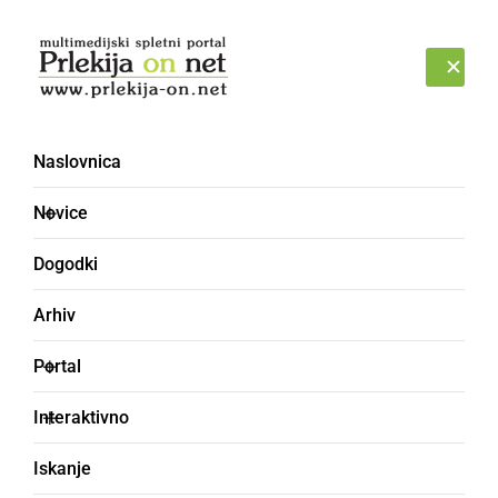
Prijava
SOBOTA, 8. AVGUST 2026
Naslovnica
Novice
Dogodki
Arhiv
KULTURA IN IZOBRAŽEVANJE
Portal
»Zeleno« na Dansko
Interaktivno
Trije strokovni delavci in ravnateljica Vrtca
Iskanje
Radenci - Radenski mehurčki so izvedli