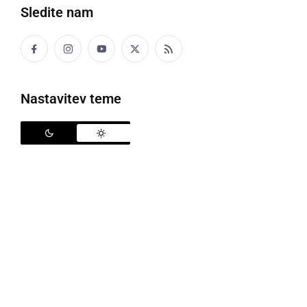
Sledite nam
8. redna seja Občinskega sveta Občine Ljutomer
Nastavitev teme
V sredo, 13. decembra 2023, v Ljutomeru poteka 8.
redna seja Občinskega sveta Občine Ljutomer.
Pričela se je ob 15.30 uri. Na seji bodo med drugim
obravnavali Odlok o proračunu Občine Ljutomer za
leto 2024 - predlog ter Spremembe in dopolnitve
ustanovitvenih aktov javnih zavodov.
Celoten dnevni red si lahko ogledate spodaj,
celotno
gradivo pa tukaj
.