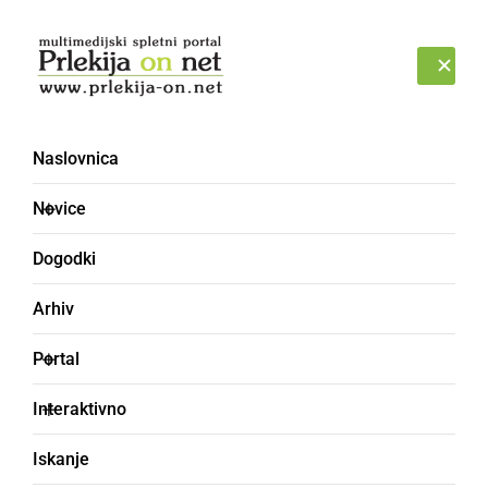
Prijava
NEDELJA, 9. AVGUST 2026
Naslovnica
Novice
Dogodki
Arhiv
POLITIKA
Portal
Video: Na 8. redni seji
Interaktivno
tudi predlog Odloka o
Iskanje
proračunu Občine