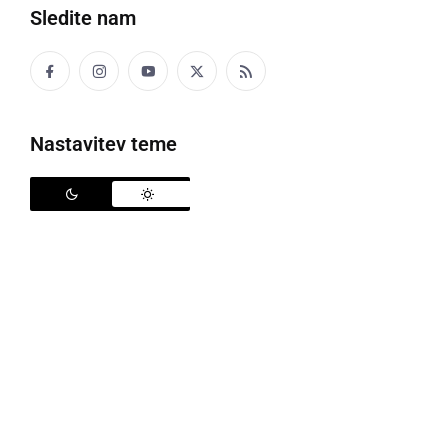
Sledite nam
Prodaja nepremičnin
Nastavitev teme
Nepremičninski trg je verjetno eden izmed tistih
trgov, ki vedno delujejo in so hkrati tudi izredno
dinamični. Prodaja ali pa nakup nepremičnine, pa naj
bo to poslovni prostor, hiša ali neko zemljišče, je ena
izmed najbolj pomembnih prelomnic v
posameznikovem življenju. V kolikor se odločate za
prodajo ali pa nakup nepremičnine, je ključnega
pomena znanje ali strokovno svetovanje, da se
proces izpelje tako kot mora in tudi kar najbolje za