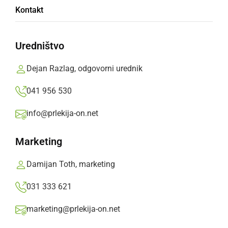
Kontakt
vedeti
Uredništvo
Naj bo prodaja nepremičnine hitra, enostavna
in uspešna.
Dejan Razlag, odgovorni urednik
Oglasno sporočilo,
petek, 15. december 2023 ob 10:13
041 956 530
info@prlekija-on.net
»
Izberite
Prlekijo
kot svoj prednostni vir na Googlu
Marketing
Damijan Toth, marketing
031 333 621
marketing@prlekija-on.net