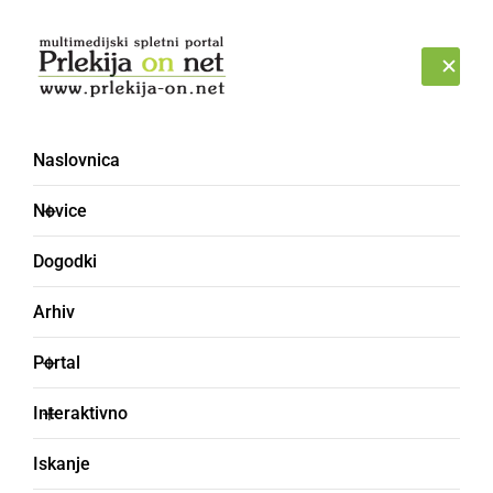
Prijava
PETEK, 7. AVGUST 2026
Naslovnica
Novice
Dogodki
Arhiv
GOSPODARSTVO
Portal
Prodajate
Interaktivno
nepremičnino? To so
Iskanje
stvari, ki jih morate