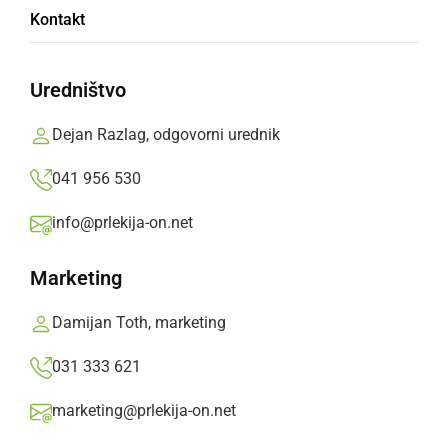
Sv. maša in podelitev priznanj ob 20. letnici
Kontakt
župnijske Karitas Ljutomer
Prlekija-on.net,
nedelja, 20. november 2011 ob 20:18
Uredništvo
Dejan Razlag, odgovorni urednik
»
Izberite
Prlekijo
kot svoj prednostni vir na Googlu
041 956 530
info@prlekija-on.net
Marketing
Damijan Toth, marketing
031 333 621
marketing@prlekija-on.net