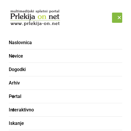
Prijava
PETEK, 7. AVGUST 2026
Naslovnica
Novice
Dogodki
Arhiv
KULTURA IN IZOBRAŽEVANJE
Portal
20 let župnijske Karitas
Interaktivno
Ljutomer
Iskanje