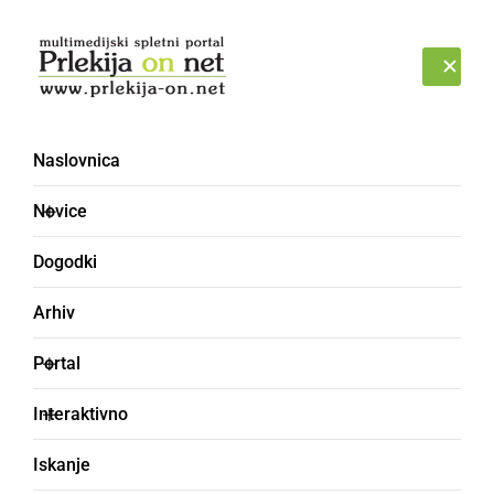
Prijava
NEDELJA, 9. AVGUST 2026
Naslovnica
Novice
Dogodki
Arhiv
ČRNA KRONIKA
Portal
Trčili osebni vozili,
Interaktivno
cesta je tam povsem
Iskanje
poledenela