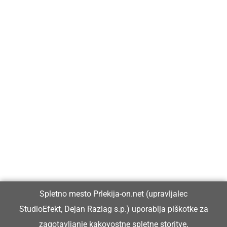
Prlekija-on.net je največji in najbolje obiskan spletni medij v
Prlekiji.
Vpisan je v razvid medijev, ki ga vodi Ministrstvo za kulturo
Republike Slovenije, pod zaporedno številko 1529.
Glavni in odgovorni urednik:
Spletno mesto Prlekija-on.net (upravljalec
Dejan Razlag
StudioEfekt, Dejan Razlag s.p.) uporablja piškotke za
info@prlekija-on.net
zagotavljanje kakovostne spletne storitve,