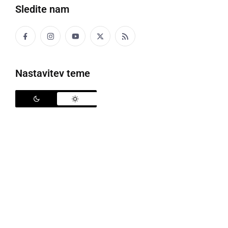
Sledite nam
Prometna nesreča v Veščici
Nastavitev teme
Danes zjutraj smo že poročali o prometni nesreči na
cesti Stročja vas - Veščica v Pristavi, do katere je
prišlo okoli 4.50. Okoli 7.30 je na tej cesti, nekoliko
naprej, pri mostu pred Veščico, prišlo še do ene
prometne nesreče.
Cesta je na tem odseku povsem poledenela, zato
pozivamo voznike in voznice, naj bodo tam skrajno
previdni