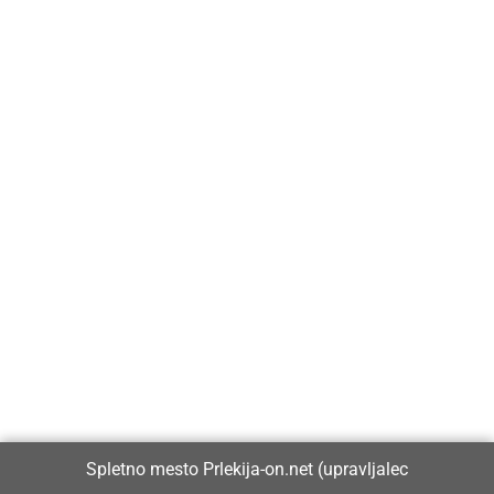
Prlekija-on.net je največji in najbolje obiskan spletni medij v
Prlekiji.
Vpisan je v razvid medijev, ki ga vodi Ministrstvo za kulturo
Republike Slovenije, pod zaporedno številko 1529.
Glavni in odgovorni urednik:
Spletno mesto Prlekija-on.net (upravljalec
Dejan Razlag