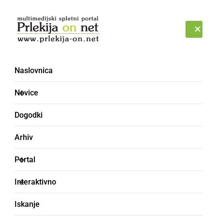
Prijava
SOBOTA, 8. AVGUST 2026
Naslovnica
Novice
Dogodki
Arhiv
KULTURA IN IZOBRAŽEVANJE
Portal
Brigita Kermek si je na
Interaktivno
mednarodnem
Iskanje
tekmovanju