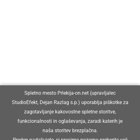
Prlekija-on.net je največji in najbolje obiskan spletni medij v
Prlekiji.
Vpisan je v razvid medijev, ki ga vodi Ministrstvo za kulturo
Republike Slovenije, pod zaporedno številko 1529.
Glavni in odgovorni urednik:
Spletno mesto Prlekija-on.net (upravljalec
Dejan Razlag
StudioEfekt, Dejan Razlag s.p.) uporablja piškotke za
info@prlekija-on.net
zagotavljanje kakovostne spletne storitve,
funkcionalnosti in oglaševanja, zaradi katerih je
naša storitev brezplačna.
Preden nadaljujete, si prosimo pozorno preberite
več