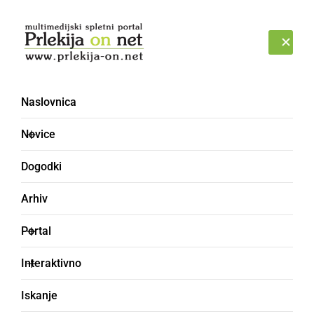
Prijava
NEDELJA, 9. AVGUST 2026
Naslovnica
Novice
Dogodki
Arhiv
GOSPODARSTVO
Portal
Občina zbira predloge za
Interaktivno
poimenovanje nove
Iskanje
ulice