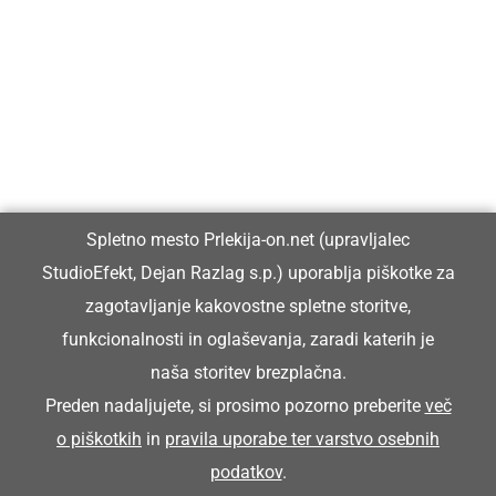
Prlekija-on.net je največji in najbolje obiskan spletni medij v
Prlekiji.
Vpisan je v razvid medijev, ki ga vodi Ministrstvo za kulturo
Republike Slovenije, pod zaporedno številko 1529.
Glavni in odgovorni urednik:
Spletno mesto Prlekija-on.net (upravljalec
Dejan Razlag
StudioEfekt, Dejan Razlag s.p.) uporablja piškotke za
info@prlekija-on.net
zagotavljanje kakovostne spletne storitve,
funkcionalnosti in oglaševanja, zaradi katerih je
naša storitev brezplačna.
Preden nadaljujete, si prosimo pozorno preberite
več
o piškotkih
in
pravila uporabe ter varstvo osebnih
© Prlekija-on.net | 2005 - 2026 | Vse pravice pridržane |
podatkov
.
info@prlekija-on.net