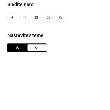
Sledite nam
Nastavitev teme
Odtujene ure
Med 30.12.2023 in 2.1.2024 je bila na območju
Maribora iz stanovanjske hiše odtujena zlatnina
(med njimi tudi zlatnina na fotografiji) in gotovina ter
več ur višjega cenovnega razreda (Tag Hauer,
mornarsko modre barve, s PVC pasi, z mornarsko
modro številčnico, Rolex, zlate barve, s črno
številčnico, s kovinskim pasom, Ceruti, temno modre
barve, s kovinskim pasom, G-shock, bele barve, PVC