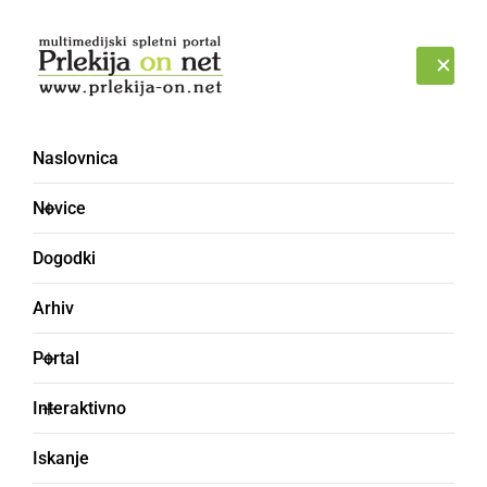
Prijava
PETEK, 7. AVGUST 2026
Naslovnica
Novice
Dogodki
Arhiv
ČRNA KRONIKA
Portal
Iz hiše ukradli za okoli
Interaktivno
120 tisoč evrov
Iskanje
gotovine, zlatnine in ur