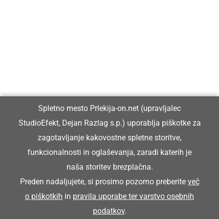
Prlekija-on.net je največji in najbolje obiskan spletni medij v
Prlekiji.
Vpisan je v razvid medijev, ki ga vodi Ministrstvo za kulturo
Republike Slovenije, pod zaporedno številko 1529.
Glavni in odgovorni urednik:
Spletno mesto Prlekija-on.net (upravljalec
Dejan Razlag
StudioEfekt, Dejan Razlag s.p.) uporablja piškotke za
info@prlekija-on.net
zagotavljanje kakovostne spletne storitve,
funkcionalnosti in oglaševanja, zaradi katerih je
naša storitev brezplačna.
Preden nadaljujete, si prosimo pozorno preberite
več
o piškotkih
in
pravila uporabe ter varstvo osebnih
© Prlekija-on.net | 2005 - 2026 | Vse pravice pridržane |
podatkov
.