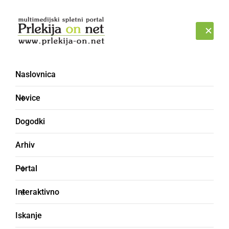
Prijava
SOBOTA, 8. AVGUST 2026
Naslovnica
Novice
Dogodki
Arhiv
POLITIKA
Portal
Video: 9. redna seja
Interaktivno
Občinskega sveta
Iskanje
Občine Ljutomer