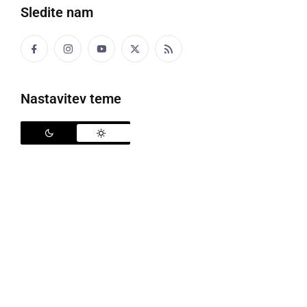
Sledite nam
Nastavitev teme
Policija
Policisti Policijske postaje Ormož so v torek, 13.
februarja, ob 16.48 kontrolirali voznika mopeda. V
postopku mu je bil odrejen preizkus alkoholiziranosti,
ki je pokazal 0.74 mg/l alkohola v izdihanem zraku.
Vozniku je bila prepovedana nadaljnja vožnja, izdan
plačilni nalog in odrejeno pridržanje v zvezi 24. člena
ZPrCP.