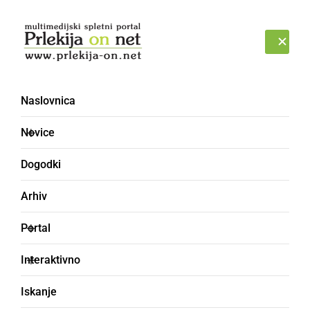
Prijava
SOBOTA, 8. AVGUST 2026
Naslovnica
Novice
Dogodki
Arhiv
ČRNA KRONIKA
Portal
Ormoški policisti
Interaktivno
pridržali voznika
Iskanje
mopeda, ki je vozil pod