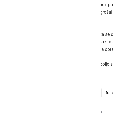
tednu, po več kot mesecu dni premora, p
Grdović
bo tako proti Dobrepolju pogreša
največje napore.
Meteorplast ŠIC bar in Dobrepolje sta se 
je pripadlo Ljutomerčanom, enkrat pa sta s
prleško moštvo dobilo oba dosedanja obra
Tekma Meteorplast ŠIC bar - Dobrepolje se
vstopnine pa tudi tokrat ne bo.
Meteorplast ŠIC bar
Dobrepolje
futs
Deli
Facebook
X
Messenger
WhatsApp
Copy
PrintFrien
Email