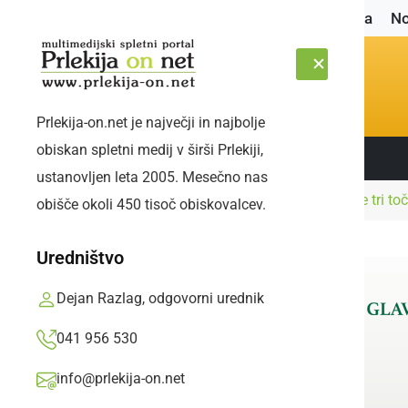
Naslovnica
No
Prlekija-on.net je največji in najbolje
obiskan spletni medij v širši Prlekiji,
Sledite nam:
SOBOTA, 8. AVGUST 2026
ustanovljen leta 2005. Mesečno nas
Naslovnica
Šport
Na domači tekmi po vse tri to
obišče okoli 450 tisoč obiskovalcev.
Uredništvo
Dejan Razlag, odgovorni urednik
041 956 530
info@prlekija-on.net