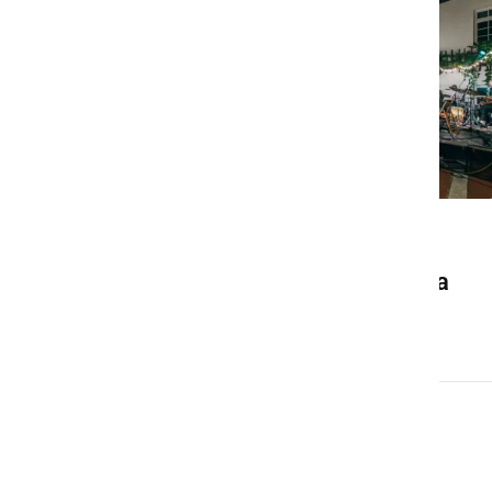
DRUŽABNO
Ljutomer bo konec avgusta
znova gostil Frejcejt fest