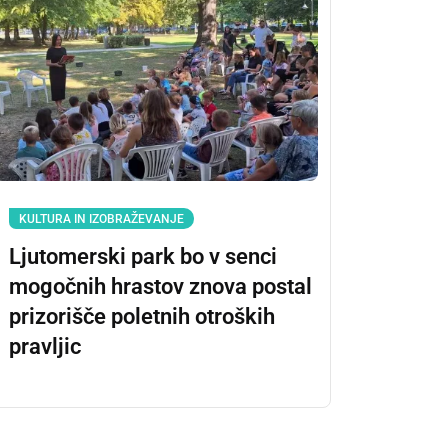
KULTURA IN IZOBRAŽEVANJE
Ljutomerski park bo v senci
mogočnih hrastov znova postal
prizorišče poletnih otroških
pravljic