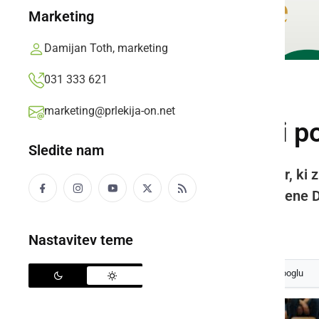
Marketing
Damijan Toth, marketing
031 333 621
ŠPORT
marketing@prlekija-on.net
Na domači tekmi po 
Sledite nam
Ljutomerski Meteorplast ŠIC bar, ki 
tekmi v petek gosti zadnjeuvrščene Do
Prlekija-on.net,
četrtek, 22. februar 2024 ob 07:53
Nastavitev teme
Izberite
Prlekijo
kot svoj prednostni vir na Googlu