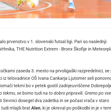
o prvenstvo v 1. slovenski futsal ligi. Pari so naslednji:
 Vrhnika, THE Nutrition Extrem - Bronx Škofije in Meteorpl
. točkami zaseda 3. mesto na prvoligaški razpredelnici, se
ici iz telovadnice OŠ Ivana Cankarja Ljutomer seli ponovn
omači tekmi bo v petek gostil zadnjeuvrščene Dobrepolje
 tekmo, se bomo tudi na to dobro pripravili. Gremo po vse 
roti Sevnici dosegel dva zadetka in se počasi vrača v staro
 tudi mlajši brat
Alen
, ki je okreval po poškodbi in je v te