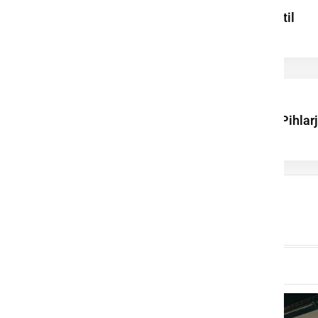
avgusta znova gostil
Frejcejt fest
Uspešno izvedli 1.
memorial Feliksa Pihlar
v balinanju