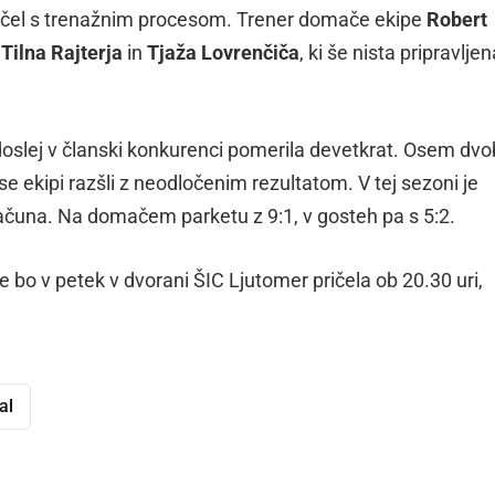
ričel s trenažnim procesom. Trener domače ekipe
Robert
l
Tilna Rajterja
in
Tjaža Lovrenčiča
, ki še nista pripravlje
doslej v članski konkurenci pomerila devetkrat. Osem dvo
e ekipi razšli z neodločenim rezultatom. V tej sezoni je
čuna. Na domačem parketu z 9:1, v gosteh pa s 5:2.
 bo v petek v dvorani ŠIC Ljutomer pričela ob 20.30 uri,
al
dly