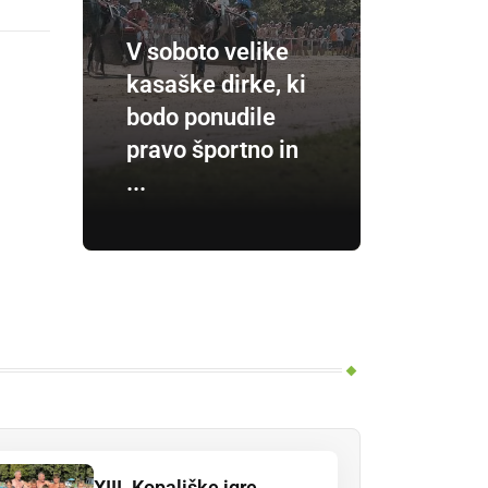
V soboto velike
kasaške dirke, ki
bodo ponudile
pravo športno in
...
XIII. Kopališke igre