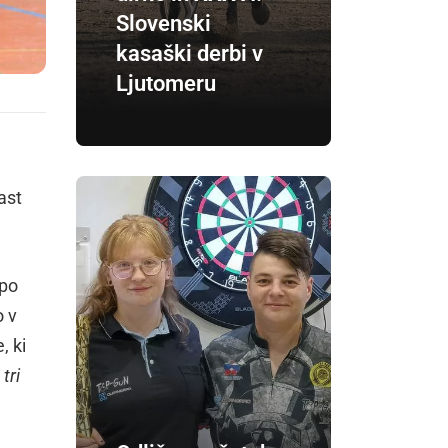
Slovenski
kasaški derbi v
Ljutomeru
ast
 po
o v
, ki
tri
m