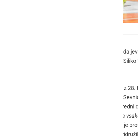
Meteorplast ŠIC bar - Dobrepolje
Z dvoboji 18. kroga se bo v petek nadaljeval
Sevnica - Dobovec, Oplast Kobarid - Siliko
ŠIC bar - Dobrepolje.
Ljutomerski
Meteorplast ŠIC bar
, ki z 28
visoki zmagi (5:0) minuli petek proti Sevn
dvorano ŠIC Ljutomer. V drugi zaporedni d
se krčevito bori za obstanek. »
Kot na vsako
točke
,« je optimističen
Aljaž Ruis
, ki je p
formo. Tokrat se mu bo na igrišču pridružil