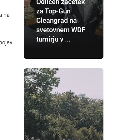
Odličen začetek
za Top-Gun
na na
Cleangrad na
svetovnem WDF
turnirju v ...
bojev