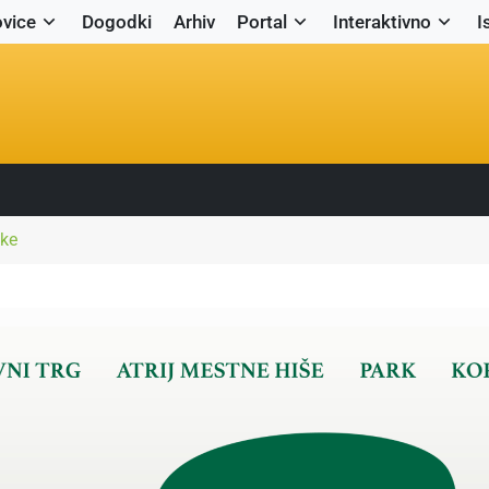
vice
Dogodki
Arhiv
Portal
Interaktivno
I
čke